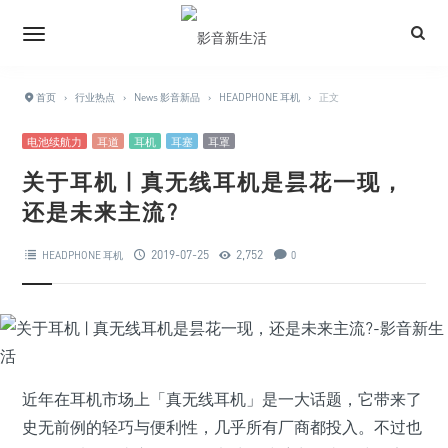
首页
›
行业热点
›
News 影音新品
›
HEADPHONE 耳机
›
正文
电池续航力
耳道
耳机
耳塞
耳罩
关于耳机 | 真无线耳机是昙花一现，
还是未来主流?
2019-07-25
2,752
HEADPHONE 耳机
0
近年在耳机市场上「真无线耳机」是一大话题，它带来了
史无前例的轻巧与便利性，几乎所有厂商都投入。不过也