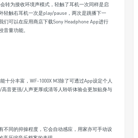
就会转为接收环境声模式，轻触了耳机一次同样是启
触右耳机一次是play/pause，两次是跳播下一
在应用商店下载Sony Headphone App进行
校音量功能。
pp功能十分丰富，WF-1000X M3除了可透过App设定个人
/高音更强/人声更厚或清等人聆听体验会更加贴身与
有不同的抑操程度，它会自动感应，用家亦可手动设
P3的高压缩音乐档案的表现。