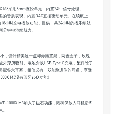
0X M3采用6mm直径单元，内置24bit信号处理、
乐档案的音质表现、内置DAC直接驱动单元。在续航上，
18小时充电播放功能，提供一共24小时的播乐续航
90分钟电池续航力。
然说不上细小，设计精美这一点却毋庸置疑，两色盒子，玫瑰
形所吸引。电池盒以USB Type C充电，配件除了
另配备六耳塞，相信必有一双能fit进你的耳道，享受
X M3没有蓝牙aptX功能!
F-1000X M3加入了磁石功能，既确保放入耳机后即
来。