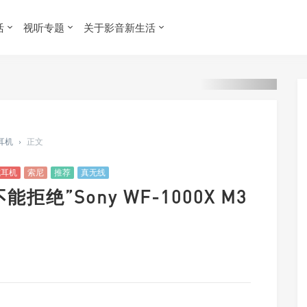
活
视听专题
关于影音新生活
 耳机
›
正文
式耳机
索尼
推荐
真无线
拒绝”Sony WF-1000X M3