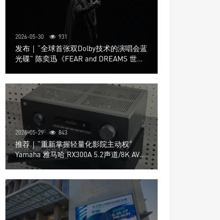
2026-05-30
931
发布｜“全球首张双Dolby技术的演唱会蓝
光碟” 陈奕迅《FEAR and DREAMS 世界
巡回演唱会》4K UHD BD新品发布会
2026-05-29
843
推荐｜“重新掌握轻量化影院主动权”
Yamaha 雅马哈 RX300A 5.2声道/8K AV放
大器