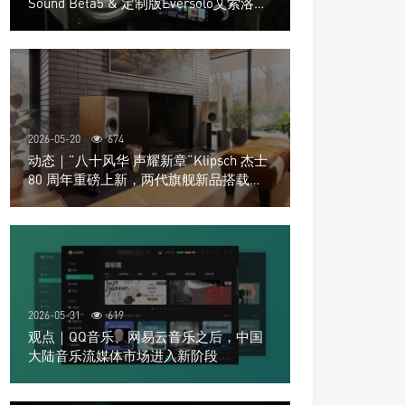
Sound Beta5 & 定制版Eversolo艾索洛
Play音响组合
2026-05-20
674
动态｜”八十风华 声耀新章“Klipsch 杰士
80 周年重磅上新，两代旗舰新品搭载硬
核配置音质再升级
2026-05-31
619
观点｜QQ音乐、网易云音乐之后，中国
大陆音乐流媒体市场进入新阶段