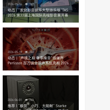
2026-05-16
767
动态 | “发烧影音娱乐大型游乐场”TAS
2026 第33届上海国际高端影音展开幕
2026-05-18
753
动态｜”声境之巅 奢享臻音”佰俪声
Perlisten 百万级全景声系统亮相 2026 北
京国际音响展
2026-06-01
743
推荐 | “极简、小巧、大能耐” Starke