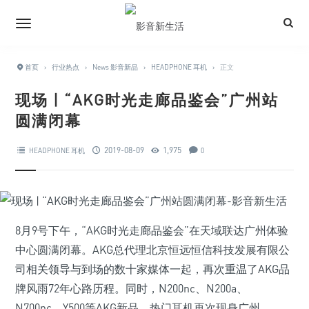
首页
›
行业热点
›
News 影音新品
›
HEADPHONE 耳机
›
正文
现场 | “AKG时光走廊品鉴会”广州站
圆满闭幕
2019-08-09
1,975
HEADPHONE 耳机
0
8月9号下午，“AKG时光走廊品鉴会”在天域联达广州体验
中心圆满闭幕。AKG总代理北京恒远恒信科技发展有限公
司相关领导与到场的数十家媒体一起，再次重温了AKG品
牌风雨72年心路历程。同时，N200nc、N200a、
N700nc、Y500等AKG新品、热门耳机再次现身广州。