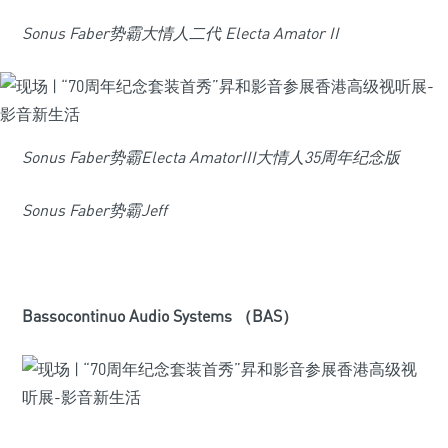
Sonus Faber势霸大情人二代 Electa Amator II
Sonus Faber势霸Electa AmatorIII大情人35周年纪念版
Sonus Faber势霸
Jeff
Bassocontinuo Audio Systems （BAS）