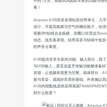
不到1万元，就能买到如此丰富的功能与强悍性能
着！
Airpulse A100高音采用铝质丝带单
设计，可提高振膜与空气的耦合能力，也优
搭载5吋铝镁合金振膜，音圈口径宽达35m
动态、低失真表现。铝带高音与铝镁中低音各
的声音分离度。
A100提供非常丰富的功能。输入部分，除
与USB输入，甚至连蓝牙传输功能都准备好
音箱，让低频表现更为完整。箱体部分，A10
振与音染，成就好音质的基础。外表施以高
A100内部配线居然采用美国TRANSPAR
到什么程度？