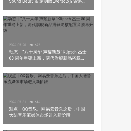
Sound Beta5 & 定制版Eversolo艾索洛
Play音响组合
2026-05-20
672
动态｜”八十风华 声耀新章“Klipsch 杰士
80 周年重磅上新，两代旗舰新品搭载硬
核配置音质再升级
2026-05-31
616
观点｜QQ音乐、网易云音乐之后，中国
大陆音乐流媒体市场进入新阶段