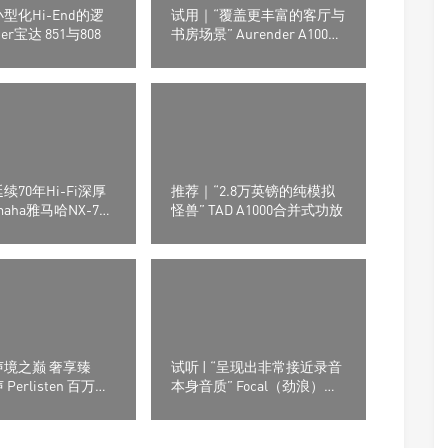
型化Hi-End的逻
试用｜“覆盖更丰富的客厅与
der宝达 851与808
书房场景” Aurender A1000
数字音乐播放器
续70年Hi-Fi深厚
推荐｜“2.8万英镑的纯模拟
maha雅马哈NX-70A
怪兽” TAD A1000合并式功放
音箱
声境之巅 奢享臻
试听 | “呈现出非常接近录音
Perlisten 百万级
本身音质” Focal（劲浪）
亮相 2026 北京国
Stella Utopia EM Evo落地音
箱