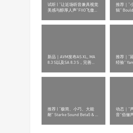
试听 | “让近场听音兼具视觉
推荐｜“小
美感与醇厚人声”FIIO飞傲
辑” Boul
EA13电子管功率放大器
新品｜AVM发布AS XL, MA
推荐｜“延
8.3 S以及SA 8.3 S，完善
经验” Ya
Ovation S系列产品线
有源无线
推荐 | “极简、小巧、大能
动态｜”
耐” Starke Sound Beta5 & 定
音”佰俪声 
制版Eversolo艾索洛Play音
全景声系统
响组合
际音响展