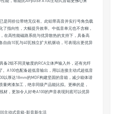
，谁能比Airpulse A100主动式音箱更佛心来
元，几乎已是同价位带绝无仅有。此铝带高音并实行号角负载
化了指向性，大幅提升效率。中低音单元也不含糊，
m，在高性能磁路系统与优异散热的支持下，具备高
自由10瓦与40瓦独立扩大机驱动，可表现出更优异
了具备2组不同灵敏度的RCA立体声输入外，还有光纤
了。A100也配备超低音输出，用以连接主动式超低音
0以厚达18mm的MDF构建坚固的音箱，减少箱体谐
质量烤漆加工，绝非同级产品能比拟。更棒的是，
ENT线材，更加令人好奇A100的声音表现到底可以优异