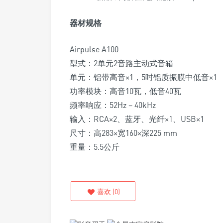
器材规格
Airpulse A100
型式：2单元2音路主动式音箱
单元：铝带高音×1，5吋铝质振膜中低音×1
功率模块：高音10瓦，低音40瓦
频率响应：52Hz – 40kHz
输入：RCA×2、蓝牙、光纤×1、USB×1
尺寸：高283×宽160×深225 mm
重量：5.5公斤
喜欢
(
0
)