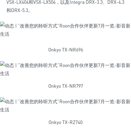
VSX-LX404和VSX-LX504，以及Integra DRX-3.3、DRX-4.3
和DRX-5.3。
Onkyo TX-NR696
Onkyo TX-NR797
Onkyo TX-RZ740