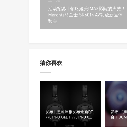
活动招募 | 领略媲美IMAX影院的声效！
Marantz马兰士 SR6014 AV功放新品体
验会
猜你喜欢
发布 | 德国拜雅发布全新DT
发布 | 
770 PRO X&DT 990 PRO X专
台”FOCA
业监听耳机
海CanJam