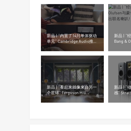
新品 | “内置了14只单体驱动
新品 | 
单元” Cambridge Audio推出
Bang &
的Evo One无线串流喇叭
品牌Riv
新品 | “看起来就像来自另一
新品 | 
个星球” Ferguson Hill
感” Strat
Jetstream音箱系统
Element