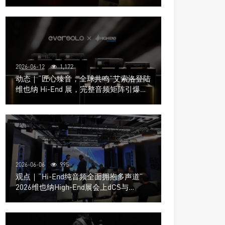
道极致影院
2026-06-12
1,172
动态｜“匠心臻音，全球共鸣”艾索洛登陆
维也纳 Hi-End 展，完整音频矩阵引爆关
注
2026-06-06
995
观点｜“Hi-End纯音频全面拥抱多声道”
2026维也纳High-End展会上dCS与
Trinnov Audio搭建多声道演示系统