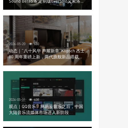
Sound Beta5 & 定制版Eversolo艾索洛
Play音响组合
2026-05-20
680
动态｜”八十风华 声耀新章“Klipsch 杰士
80 周年重磅上新，两代旗舰新品搭载硬
核配置音质再升级
2026-05-31
638
观点｜QQ音乐、网易云音乐之后，中国
大陆音乐流媒体市场进入新阶段