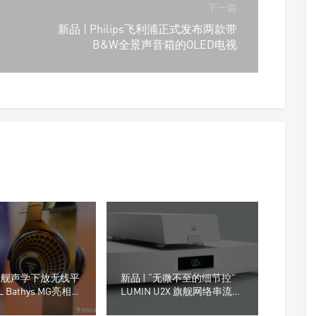
下一篇
新品 | Philips飞利浦正式发布两款带
B&W全景声音箱的OLED电视
“旗舰声学下放无线平
新品 | “无微不至的细节控”
L Bathys MG亮相上
LUMIN U2X 旗舰网络串流转
 2025
盘