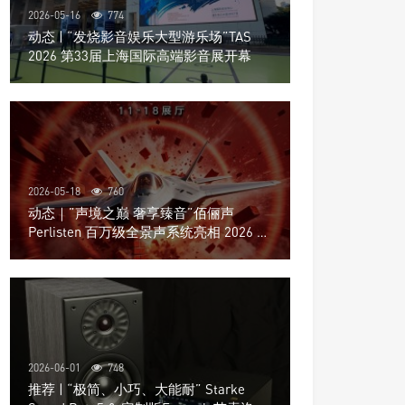
2026-05-16
774
动态 | “发烧影音娱乐大型游乐场”TAS
2026 第33届上海国际高端影音展开幕
2026-05-18
760
动态｜”声境之巅 奢享臻音”佰俪声
Perlisten 百万级全景声系统亮相 2026 北
京国际音响展
2026-06-01
748
推荐 | “极简、小巧、大能耐” Starke