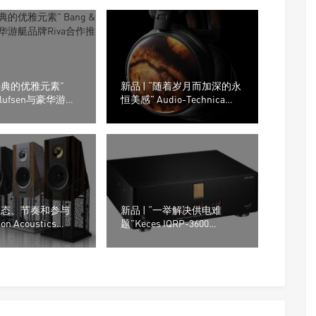
“经典的优雅元素”
新品 | “随着岁月而加深的永
 Olufsen与豪华游艇
恒美感” Audio-Technica
a合作推出联名喇叭!
ATH-AWKG Kurogaki木制外
壳耳机
“动态、节奏和参与
新品 | “一举解决供电难
ton Acoustics
题”Keces IQRP-3600
 12音箱
Quantum 电源供应器