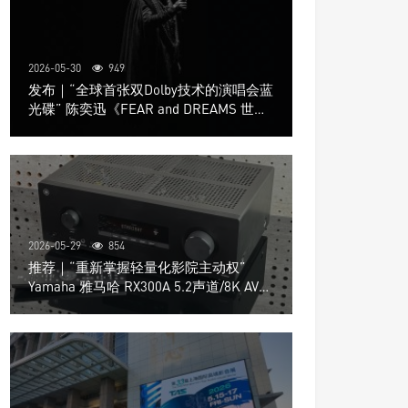
2026-05-30
949
发布｜“全球首张双Dolby技术的演唱会蓝
光碟” 陈奕迅《FEAR and DREAMS 世界
巡回演唱会》4K UHD BD新品发布会
2026-05-29
854
推荐｜“重新掌握轻量化影院主动权”
Yamaha 雅马哈 RX300A 5.2声道/8K AV放
大器