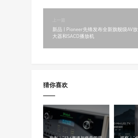
上一篇
新品 | Pioneer先锋发布全新旗舰级AV放
大器和SACD播放机
猜你喜欢
发布｜“13.4声道与低音管理
观察｜“