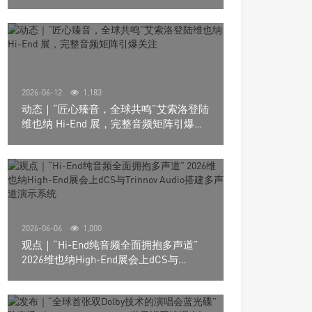
道极致影院
2026-06-12
1,183
动态｜“匠心臻音，全球共鸣”艾索洛登陆
维也纳 Hi-End 展，完整音频矩阵引爆关
注
2026-06-06
1,000
观点｜“Hi-End纯音频全面拥抱多声道”
2026维也纳High-End展会上dCS与
Trinnov Audio搭建多声道演示系统