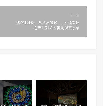
下一篇
路演 | 环保、从音乐做起——Polk普乐
之声·DO LA SI奏响城市乐章
全球电视市场有新变
回顾｜“2026北京国际音响展