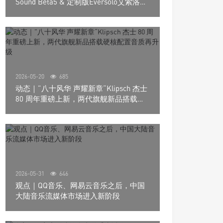
Sound Beta5 & 定制版Eversolo艾索洛
Play音响组合
2026-05-20
685
动态｜”八十风华 声耀新章“Klipsch 杰士
80 周年重磅上新，两代旗舰新品搭载硬
核配置音质再升级
2026-05-31
646
观点｜QQ音乐、网易云音乐之后，中国
大陆音乐流媒体市场进入新阶段