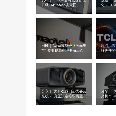
升级” McIntosh麦景图
化？” T
MX124家庭影院功放发布
信与LG
回顾｜“从系统整合到画面细
观点｜索
节“ 专业视频处理器madVR
须改变的
Labs全新功能亮相ISE2026
分享｜“为什么我们还需要蓝
分享｜“
光机？”真正决定暗场质量
光机？”
的，从来不只是投影机
限，往往