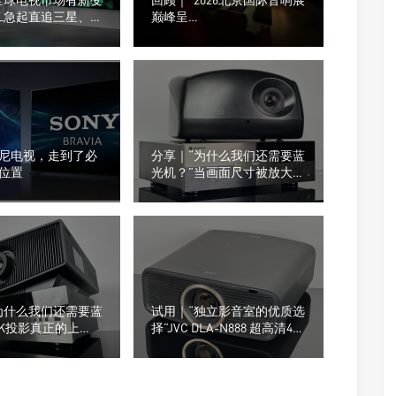
CL急起直追三星、海
巅峰呈
合作成焦点
现”Trinnov+SIM2+Aperion打
造17.8.11声道极致影院
尼电视，走到了必
分享｜“为什么我们还需要蓝
位置
光机？”当画面尺寸被放大，
信号源的重要性才真正显现
为什么我们还需要蓝
试用｜“独立影音室的优质选
4K投影真正的上
择”JVC DLA-N888 超高清4K
由信号源决定
投影机