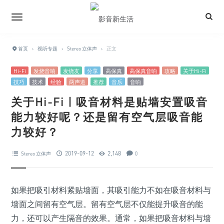
首页
›
视听专题
›
Stereo 立体声
›
正文
Hi-Fi
发烧音响
发烧友
分享
高保真
高保真音响
攻略
关于Hi-Fi
技巧
技术
经验
两声道
推荐
音乐
音响
关于Hi-Fi | 吸音材料是贴墙安置吸音
能力较好呢？还是留有空气层吸音能
力较好？
2019-09-12
2,148
Stereo 立体声
0
如果把吸引材料紧贴墙面，其吸引能力不如在吸音材料与
墙面之间留有空气层。留有空气层不仅能提升吸音的能
力，还可以产生隔音的效果。通常，如果把吸音材料与墙