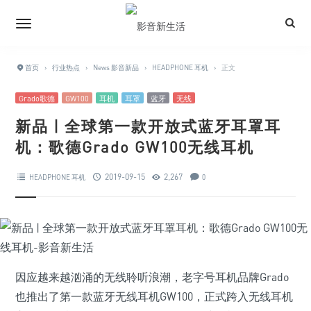
首页
›
行业热点
›
News 影音新品
›
HEADPHONE 耳机
›
正文
Grado歌德
GW100
耳机
耳罩
蓝牙
无线
新品 | 全球第一款开放式蓝牙耳罩耳
机：歌德Grado GW100无线耳机
2019-09-15
2,267
HEADPHONE 耳机
0
因应越来越汹涌的无线聆听浪潮，老字号耳机品牌Grado
也推出了第一款蓝牙无线耳机GW100，正式跨入无线耳机