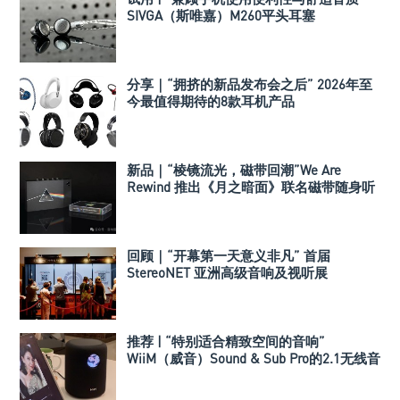
SIVGA（斯唯嘉）M260平头耳塞
分享｜“拥挤的新品发布会之后” 2026年至
今最值得期待的8款耳机产品
新品｜“棱镜流光，磁带回潮”We Are
Rewind 推出《月之暗面》联名磁带随身听
回顾｜“开幕第一天意义非凡” 首届
StereoNET 亚洲高级音响及视听展
推荐 | “特别适合精致空间的音响”
WiiM（威音）Sound & Sub Pro的2.1无线音
箱组合