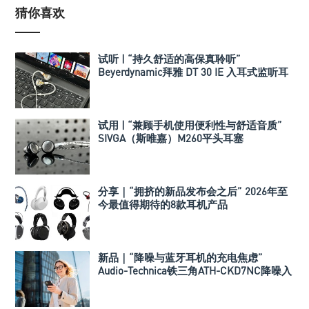
猜你喜欢
试听 | “持久舒适的高保真聆听”
Beyerdynamic拜雅 DT 30 IE 入耳式监听耳
机
试用 | “兼顾手机使用便利性与舒适音质”
SIVGA（斯唯嘉）M260平头耳塞
分享｜“拥挤的新品发布会之后” 2026年至
今最值得期待的8款耳机产品
新品｜“降噪与蓝牙耳机的充电焦虑”
Audio-Technica铁三角ATH-CKD7NC降噪入
耳式耳机