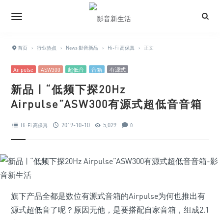
首页
›
行业热点
›
News 影音新品
›
Hi-Fi 高保真
›
正文
Airpulse
ASW300
超低音
音箱
有源式
新品 | “低频下探20Hz
Airpulse”ASW300有源式超低音音箱
2019-10-10
5,029
Hi-Fi 高保真
0
旗下产品全都是数位有源式音箱的Airpulse为何也推出有
源式超低音了呢？原因无他，是要搭配自家音箱，组成2.1