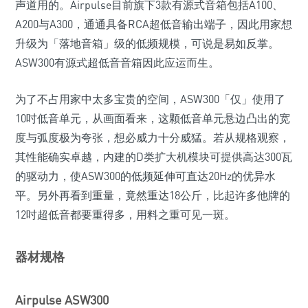
声道用的。Airpulse目前旗下3款有源式音箱包括A100、
A200与A300，通通具备RCA超低音输出端子，因此用家想
升级为「落地音箱」级的低频规模，可说是易如反掌。
ASW300有源式超低音音箱因此应运而生。
为了不占用家中太多宝贵的空间，ASW300「仅」使用了
10吋低音单元，从画面看来，这颗低音单元悬边凸出的宽
度与弧度极为夸张，想必威力十分威猛。若从规格观察，
其性能确实卓越，内建的D类扩大机模块可提供高达300瓦
的驱动力，使ASW300的低频延伸可直达20Hz的优异水
平。另外再看到重量，竟然重达18公斤，比起许多他牌的
12吋超低音都要重得多，用料之重可见一斑。
器材规格
Airpulse ASW300