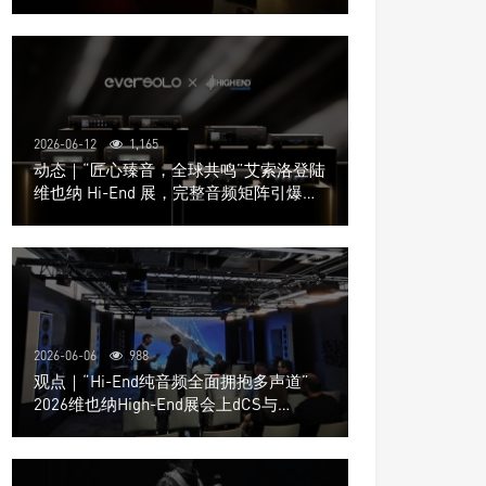
道极致影院
2026-06-12
1,165
动态｜“匠心臻音，全球共鸣”艾索洛登陆
维也纳 Hi-End 展，完整音频矩阵引爆关
注
2026-06-06
988
观点｜“Hi-End纯音频全面拥抱多声道”
2026维也纳High-End展会上dCS与
Trinnov Audio搭建多声道演示系统