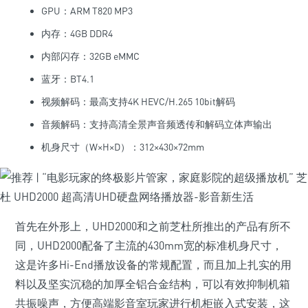
GPU：ARM T820 MP3
内存：4GB DDR4
内部闪存：32GB eMMC
蓝牙：BT4.1
视频解码：最高支持4K HEVC/H.265 10bit解码
音频解码：支持高清全景声音频透传和解码立体声输出
机身尺寸（W×H×D）：312×430×72mm
首先在外形上，UHD2000和之前芝杜所推出的产品有所不
同，UHD2000配备了主流的430mm宽的标准机身尺寸，
这是许多Hi-End播放设备的常规配置，而且加上扎实的用
料以及坚实沉稳的加厚全铝合金结构，可以有效抑制机箱
共振噪声，方便高端影音室玩家进行机柜嵌入式安装，这