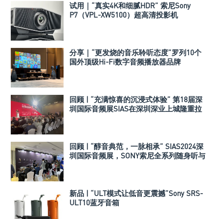
试用｜“真实4K和细腻HDR” 索尼Sony
P7（VPL-XW5100）超高清投影机
分享｜“更发烧的音乐聆听态度”罗列10个
国外顶级Hi-Fi数字音频播放器品牌
回顾 | “充满惊喜的沉浸式体验” 第18届深
圳国际音频展SIAS在深圳深业上城隆重拉
开帷幕
回顾 | “醇音典范，一脉相承” SIAS2024深
圳国际音频展，SONY索尼全系列随身听与
耳机产品亮相！
新品 | “ULT模式让低音更震撼”Sony SRS-
ULT10蓝牙音箱