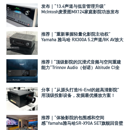
发布｜“13.4声道与低音管理升级”
McIntosh麦景图MX124家庭影院功放发布
推荐｜“重新掌握轻量化影院主动权”
Yamaha 雅马哈 RX300A 5.2声道/8K AV放大
器
推荐 | “顶级影院的沉浸式音频与空间重建
能力”Trinnov Audio（创诺）Altitude CI全
数字3D音效前级处理器
分享｜“从源头打造Hi-End的超高清影院”
用顶级投影设备，发掘最优播放方案！
推荐｜“体验影院的包围感和空间
感”Yamaha雅马哈SR-X90A SET旗舰回音壁
套装