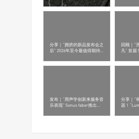
30 IE 入耳式监听耳机
嘉）M26
分享｜“拥挤的新品发布会之
回顾｜“
后” 2026年至今最值得期待
凡” 首届 
的8款耳机产品
级音响及
发布｜“用声学创新来服务音
分享｜”
乐表现” Sonus faber推出了
器！“Lu
全新的Olympica G3系列音箱
网络交换