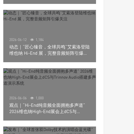
道极致影院
2026-06-12
1,184
动态｜“匠心臻音，全球共鸣”艾索洛登陆
维也纳 Hi-End 展，完整音频矩阵引爆关
注
2026-06-06
1,000
观点｜“Hi-End纯音频全面拥抱多声道”
2026维也纳High-End展会上dCS与
Trinnov Audio搭建多声道演示系统