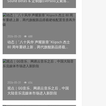
Sound Beta5 & 定制版Eversolo艾索洛
Play音响组合
2026-05-20
688
动态｜”八十风华 声耀新章“Klipsch 杰士
80 周年重磅上新，两代旗舰新品搭载硬
核配置音质再升级
2026-05-31
654
观点｜QQ音乐、网易云音乐之后，中国
大陆音乐流媒体市场进入新阶段