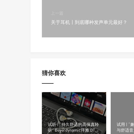
上一篇
关于耳机丨到底哪种发声单元最好？
猜你喜欢
试听 | “持久舒适的高保真聆
试用 | 
听” Beyerdynamic拜雅 DT
与舒适音质