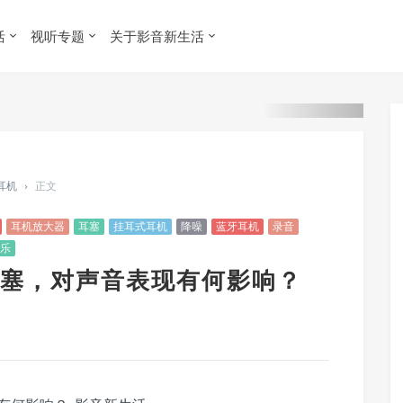
活
视听专题
关于影音新生活
 耳机
›
正文
耳机放大器
耳塞
挂耳式耳机
降噪
蓝牙耳机
录音
乐
塞，对声音表现有何影响？