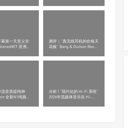
0平头耳塞
播放系统
开幕第一天意义非
测评｜”真无线耳机的价格天
StereoNET 亚洲高
花板” Bang & Olufsen Beo
视听展
Grace真无线耳机
串流音质提纯神
分析 | “现代化的 Hi-Fi 系统”
min 全新N1纯旗舰
2026年流媒体音乐在 Hi-
机正式登场
Fi（高保真）市场的表现