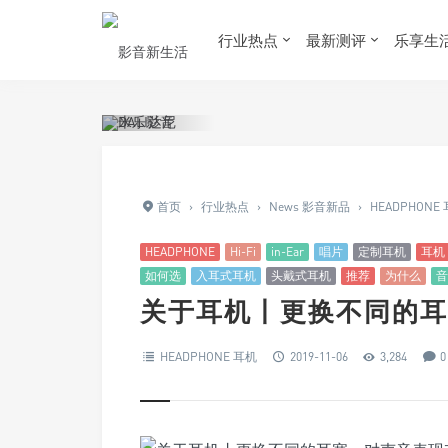
行业热点
最新测评
乐享生
首页
›
行业热点
›
News 影音新品
›
HEADPHONE
HEADPHONE
Hi-Fi
in-Ear
唱片
定制耳机
耳机
如何选
入耳式耳机
头戴式耳机
推荐
为什么
音
关于耳机丨更换不同的耳
HEADPHONE 耳机
2019-11-06
3,284
0