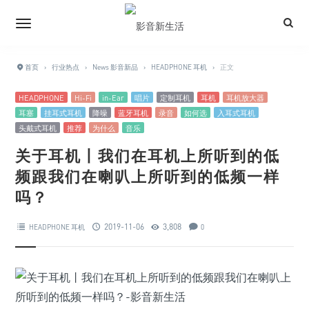
首页
›
行业热点
›
News 影音新品
›
HEADPHONE 耳机
›
正文
HEADPHONE
Hi-Fi
in-Ear
唱片
定制耳机
耳机
耳机放大器
耳塞
挂耳式耳机
降噪
蓝牙耳机
录音
如何选
入耳式耳机
头戴式耳机
推荐
为什么
音乐
关于耳机丨我们在耳机上所听到的低
频跟我们在喇叭上所听到的低频一样
吗？
2019-11-06
3,808
HEADPHONE 耳机
0