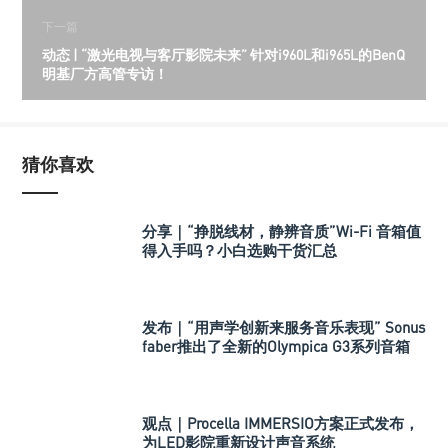
下一篇
动态 | “激光电视与客厅影院未来” 针对i960L和i965L的BenQ
明基厂方高管专访！
猜你喜欢
分享｜“挣脱线材，静辨音质”Wi-Fi 音箱值
得入手吗？小白选购干货汇总
发布｜“用声学创新来服务音乐表现” Sonus
faber推出了全新的Olympica G3系列音箱
观点｜Procella IMMERSIO方案正式发布，
为LED影院重新设计声音系统