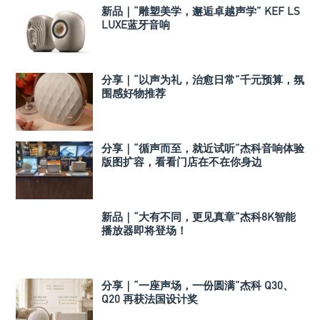
新品｜“雕塑美学，邂逅卓越声学” KEF LS
LUXE蓝牙音响
分享｜“以声为礼，治愈日常”千元预算，氛
围感好物推荐
分享｜“循声而至，就近试听”杰科音响体验
版图扩容，看看门店在不在你身边
新品｜“大有不同，更见真章”杰科8K智能
播放器即将登场！
分享｜“一座声场，一份圆满”杰科 Q30、
Q20 再获法国设计奖