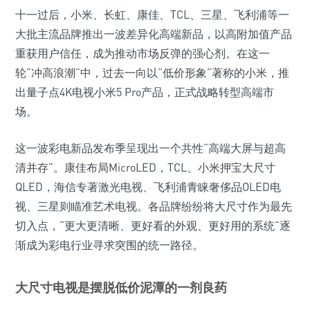
十一过后，小米、长虹、康佳、TCL、三星、飞利浦等一
大批主流品牌推出一波差异化高端新品，以高附加值产品
重获用户信任，成为推动市场反弹的强心剂。在这一
轮“冲高浪潮”中，过去一向以“低价形象”著称的小米，推
出量子点4K电视小米5 Pro产品，正式战略转型高端市
场。
这一波彩电新品发布季呈现出一个共性“高端大屏与超高
清并存”。康佳布局MicroLED，TCL、小米押宝大尺寸
QLED，海信专著激光电视、飞利浦青睐奢侈品OLED电
视、三星则瞄准艺术电视。各品牌纷纷将大尺寸作为最先
切入点，“更大更清晰、更好看的外观、更好用的系统”逐
渐成为彩电行业寻求突围的统一路径。
大尺寸电视是摆脱低价泥潭的一剂良药