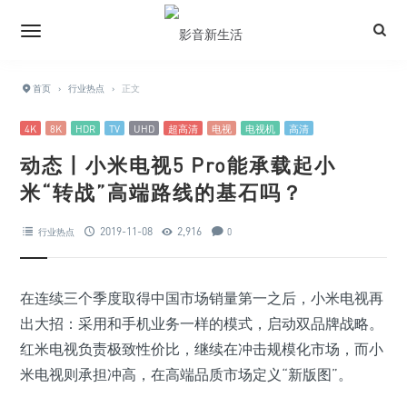
首页
›
行业热点
›
正文
4K
8K
HDR
TV
UHD
超高清
电视
电视机
高清
动态丨小米电视5 Pro能承载起小
米“转战”高端路线的基石吗？
2019-11-08
2,916
行业热点
0
在连续三个季度取得中国市场销量第一之后，小米电视再
出大招：采用和手机业务一样的模式，启动双品牌战略。
红米电视负责极致性价比，继续在冲击规模化市场，而小
米电视则承担冲高，在高端品质市场定义“新版图”。