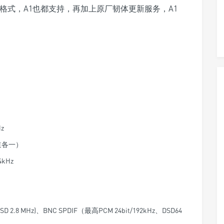
A格式，A1也都支持，再加上原厂韧体更新服务，A1
z
声道各一）
4kHz
D 2.8 MHz)、BNC SPDIF（最高PCM 24bit/192kHz、DSD64