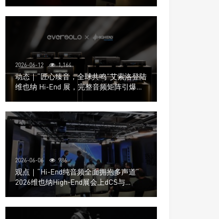
道极致影院
2026-06-12
1,164
动态｜“匠心臻音，全球共鸣”艾索洛登陆
维也纳 Hi-End 展，完整音频矩阵引爆关
注
2026-06-06
986
观点｜“Hi-End纯音频全面拥抱多声道”
2026维也纳High-End展会上dCS与
Trinnov Audio搭建多声道演示系统