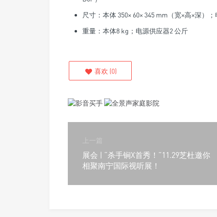
尺寸：本体 350× 60× 345 mm（宽×高×深）；
重量：本体8 kg；电源供应器2 公斤
喜欢
(
0
)
上一篇
展会 | “杀手锏X首秀！”11.29芝杜邀你
相聚南宁国际视听展！