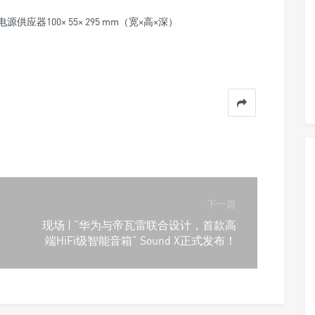
电源供应器100× 55× 295 mm（宽×高×深）
下一篇
现场 | “华为与帝瓦雷联合设计，首款高
端HiFi级智能音箱” Sound X正式发布！