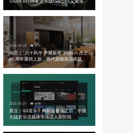
Sound Beta5 & 定制版Eversolo艾索洛
Play音响组合
2026-05-20
674
动态｜”八十风华 声耀新章“Klipsch 杰士
80 周年重磅上新，两代旗舰新品搭载硬
核配置音质再升级
2026-05-31
618
观点｜QQ音乐、网易云音乐之后，中国
大陆音乐流媒体市场进入新阶段