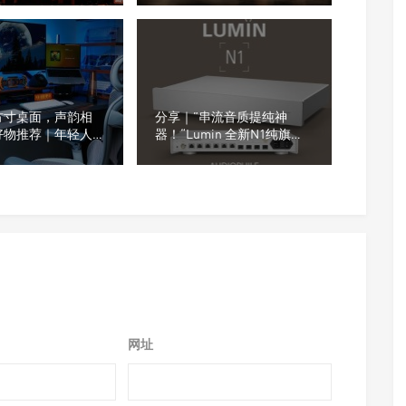
方寸桌面，声韵相
分享｜”串流音质提纯神
好物推荐｜年轻人的
器！“Lumin 全新N1纯旗舰
什么越来越流行这
网络交换机正式登场
网址