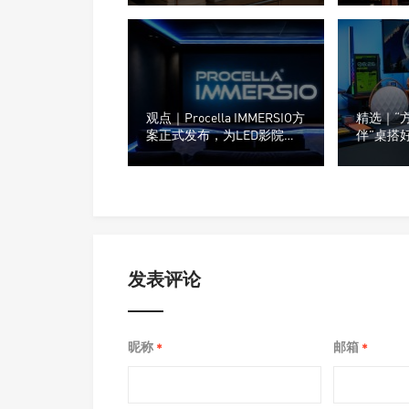
观点｜Procella IMMERSIO方
精选｜“
案正式发布，为LED影院重
伴”桌搭
新设计声音系统
桌面，为
种音箱？
发表评论
昵称
邮箱
*
*