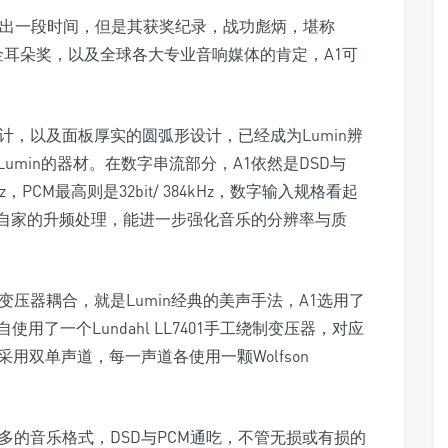
经推出一段时间，但是其获奖纪录，战功彪炳，堪称
的金耳朵奖，以及全球各大专业音响媒体的肯定，A1可
计，以及面板厚实的圆弧形设计，已经成为Lumin辨
min的器材。在数字串流部分，A1依然是DSD与
z，PCM最高则是32bit/ 384kHz，数字输入规格看起
in自家的升频处理，能进一步强化音乐的分辨率与质
压器耦合，就是Lumin经典的美声手法，A1选用了
了一个Lundahl LL7401手工绕制变压器，对应
采用双单声道，每一声道各使用一颗Wolfson
多的音乐格式，DSD与PCM通吃，不管无损或有损的