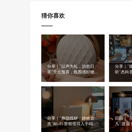
猜你喜欢
分享｜“以声为礼，治愈日
分享｜“
常”千元预算，氛围感好物推
听”杰科
荐
看看门店
分享｜“挣脱线材，静辨音
回顾｜“
质”Wi-Fi 音箱值得入手吗？
凡” 首届 
小白选购干货汇总
级音响及