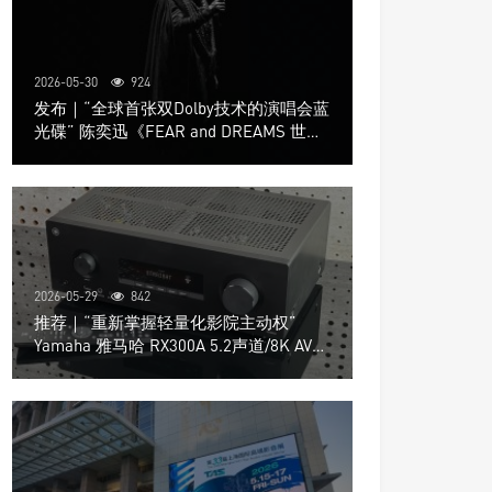
2026-05-30
924
发布｜“全球首张双Dolby技术的演唱会蓝
光碟” 陈奕迅《FEAR and DREAMS 世界
巡回演唱会》4K UHD BD新品发布会
2026-05-29
842
推荐｜“重新掌握轻量化影院主动权”
Yamaha 雅马哈 RX300A 5.2声道/8K AV放
大器