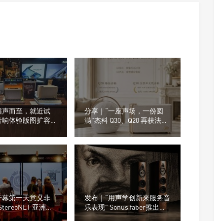
循声而至，就近试
分享｜“一座声场，一份圆
音响体验版图扩容，
满”杰科 Q30、Q20 再获法国
在不在你身边
设计奖
开幕第一天意义非
发布｜“用声学创新来服务音
StereoNET 亚洲高
乐表现” Sonus faber推出了
视听展
全新的Olympica G3系列音箱