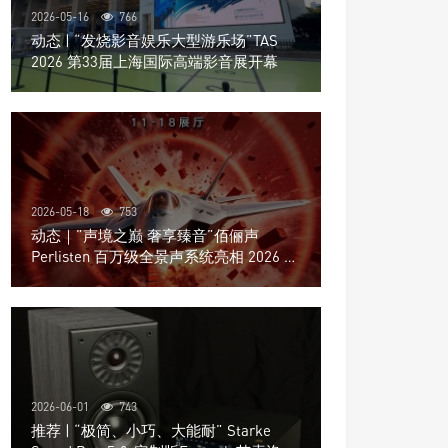
2026-05-16
766
动态 | “发烧影音娱乐大型游乐场”TAS
2026 第33届上海国际高端影音展开幕
2026-05-18
753
动态｜”声境之巅 奢享臻音”佰俪声
Perlisten 百万级全景声系统亮相 2026 北
京国际音响展
2026-06-01
743
推荐 | “极简、小巧、大能耐” Starke