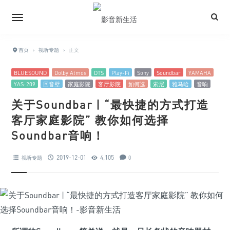
首页
›
视听专题
›
正文
BLUESOUND
Dolby Atmos
DTS
Play-Fi
Sony
Soundbar
YAMAHA
YAS-209
回音壁
家庭影院
客厅影院
如何选
索尼
雅马哈
音响
关于Soundbar | “最快捷的方式打造
客厅家庭影院” 教你如何选择
Soundbar音响！
2019-12-01
4,105
视听专题
0