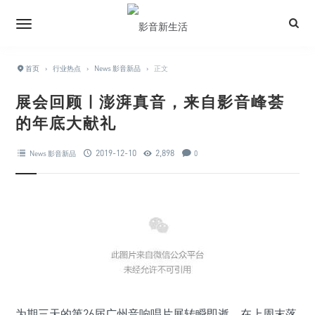
首页
›
行业热点
›
News 影音新品
›
正文
展会回顾 | 澎湃真音，来自影音峰荟
的年底大献礼
2019-12-10
2,898
News 影音新品
0
为期三天的第26届广州音响唱片展转瞬即逝，在上周末落