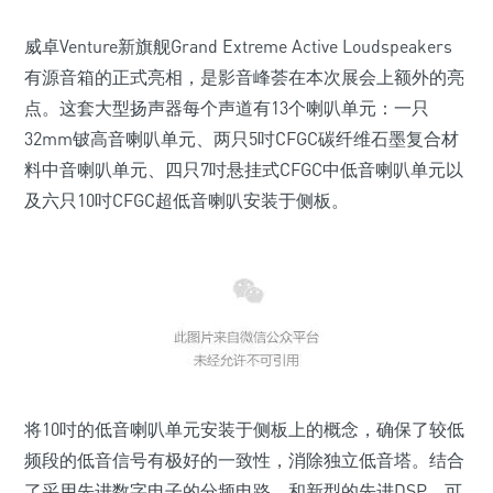
威卓Venture新旗舰Grand Extreme Active Loudspeakers
有源音箱的正式亮相，是影音峰荟在本次展会上额外的亮
点。这套大型扬声器每个声道有13个喇叭单元：一只
32mm铍高音喇叭单元、两只5吋CFGC碳纤维石墨复合材
料中音喇叭单元、四只7吋悬挂式CFGC中低音喇叭单元以
及六只10吋CFGC超低音喇叭安装于侧板。
将10吋的低音喇叭单元安装于侧板上的概念，确保了较低
频段的低音信号有极好的一致性，消除独立低音塔。结合
了采用先进数字电子的分频电路，和新型的先进DSP，可