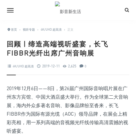
首页
›
视听专题
›
4K/UHD 超高清
›
正文
回顾 | 缔造高端视听盛宴，长飞
FIBBR光纤出席广州音响展
2019-12-11
2,625
4K/UHD 超高清
0
2019年12月6日——8日，第26届广州国际音响唱片展在广
州东方宾馆、中国大酒店盛大举行。作为全球第二大音响
展，海内外众多著名音响、影像品牌纷至沓来，长飞
FIBBR作为国际有源光缆（AOC）领导品牌，在展会上精
彩亮相，用一系列高端的音视频光纤线传输高清震撼的视
听盛宴。