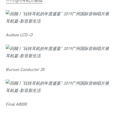
Tri-Light耳机升级线
Audeze LCD-i3
Burson Conductor 3X
Final A8000