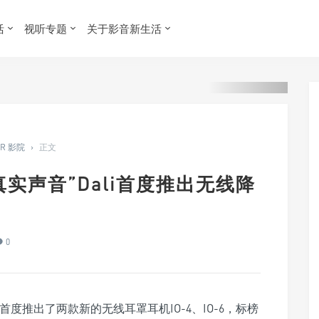
活
视听专题
关于影音新生活
ER 影院
›
正文
真实声音”Dali首度推出无线降
0
i，首度推出了两款新的无线耳罩耳机IO-4、IO-6，标榜