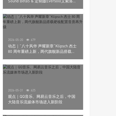
Sound Beta5 & 定制版Eversolo艾索洛
Play音响组合
2026-05-20
679
动态｜”八十风华 声耀新章“Klipsch 杰士
80 周年重磅上新，两代旗舰新品搭载硬
核配置音质再升级
2026-05-31
625
观点｜QQ音乐、网易云音乐之后，中国
大陆音乐流媒体市场进入新阶段