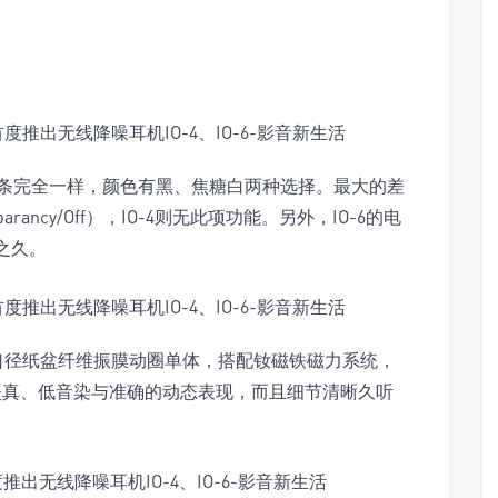
条完全一样，颜色有黑、焦糖白两种选择。最大的差
arancy/Off），IO-4则无此项功能。另外，IO-6的电
时之久。
mm大口径纸盆纤维振膜动圈单体，搭配钕磁铁磁力系统，
段低失真、低音染与准确的动态表现，而且细节清晰久听