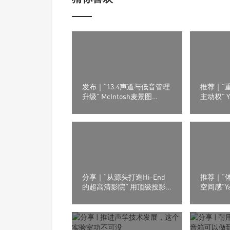
发布｜“13.4声道与低音管理
推荐｜“
升级” McIntosh麦景图
主动权” Y
MX124家庭影院功放发布
RX300A 
器
分享｜“从源头打造Hi-End
推荐｜“
的超高清影院” 用顶级投影
空间感”Y
设备，发掘最优播放方案！
X90A 