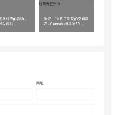
 耐用又好声的音响，
测评｜”重现了影院的空间爆
箱可以做到！
发力”Yamaha雅马哈SR-
X90A SET旗舰回音壁套装
网址