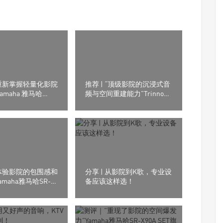
重新掌握轻量化影院
推荐 | “顶级影院的沉浸式音
amaha 雅马哈
频与空间重建能力”Trinnov
5.2声道/8K AV放大
Audio（创诺）Altitude CI全
数字3D音效前级处理器
体验影院的包围感和
分享 | 从影院到K歌，专业设
amaha雅马哈SR-
备应该这样选！
SET旗舰回音壁套装