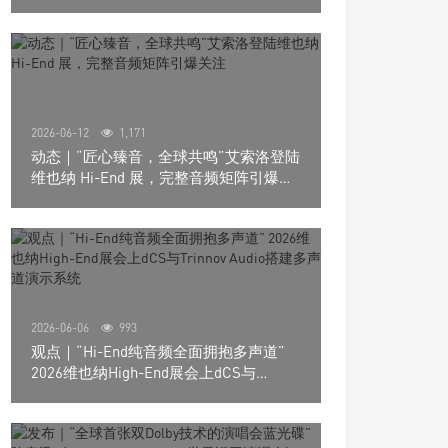
道极致影院
2026-06-12
1,171
动态｜“匠心臻音，全球共鸣”艾索洛登陆
维也纳 Hi-End 展，完整音频矩阵引爆关
注
2026-06-06
993
观点｜“Hi-End纯音频全面拥抱多声道”
2026维也纳High-End展会上dCS与
Trinnov Audio搭建多声道演示系统