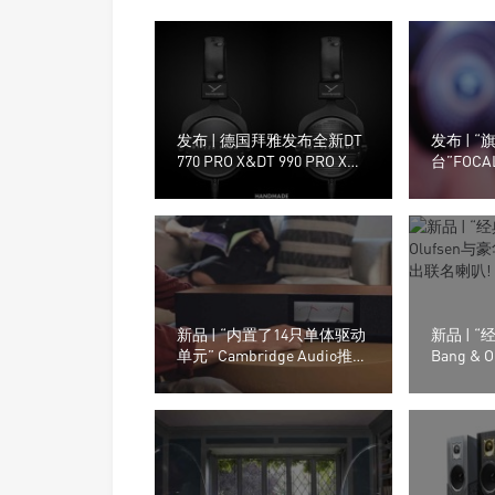
发布 | 德国拜雅发布全新DT
发布 | 
770 PRO X&DT 990 PRO X专
台”FOCA
业监听耳机
海CanJam
新品 | “内置了14只单体驱动
新品 | 
单元” Cambridge Audio推出
Bang &
的Evo One无线串流喇叭
品牌Riv