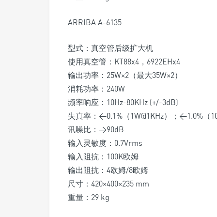
ARRIBA A-6135
型式：真空管后级扩大机
使用真空管：KT88x4，6922EHx4
输出功率：25W×2（最大35W×2）
消耗功率：240W
频率响应：10Hz-80KHz (+/-3dB)
失真率：<0.1%（1W@1KHz）；<1.0%（1
讯噪比：>90dB
输入灵敏度：0.7Vrms
输入阻抗：100K欧姆
输出阻抗：4欧姆/8欧姆
尺寸：420×400×235 mm
重量：29 kg