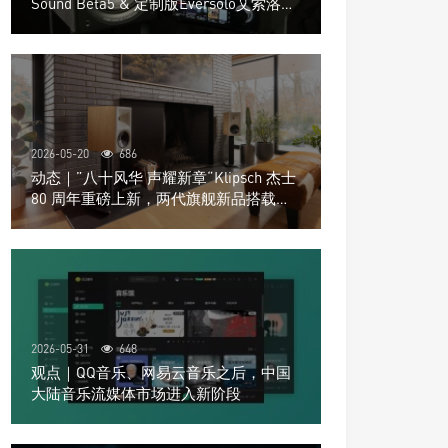
Sound Beta5 & 定制版Eversolo艾索洛
Play音响组合
2026-05-20
686
动态｜”八十风华 声耀新章“Klipsch 杰士
80 周年重磅上新，两代旗舰新品搭载硬
核配置音质再升级
2026-05-31
648
观点｜QQ音乐、网易云音乐之后，中国
大陆音乐流媒体市场进入新阶段