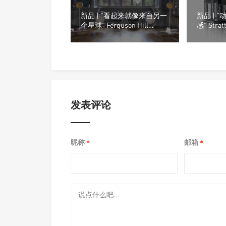
新品 | “看起来就像来自另一
新品 | 
个星球” Ferguson Hill
感” Strat
Jetstream音箱系统
Element
发表评论
昵称
邮箱
*
*