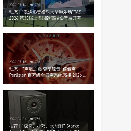
2026-05-16
780
动态 | “发烧影音娱乐大型游乐场”TAS
2026 第33届上海国际高端影音展开幕
2026-05-18
768
动态｜”声境之巅 奢享臻音”佰俪声
Perlisten 百万级全景声系统亮相 2026 北
京国际音响展
2026-06-01
752
推荐 | “极简、小巧、大能耐” Starke