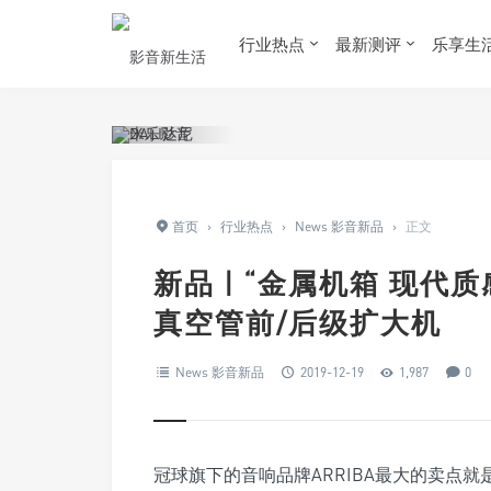
行业热点
最新测评
乐享生
首页
›
行业热点
›
News 影音新品
›
正文
新品 | “金属机箱 现代质感”A
真空管前/后级扩大机
News 影音新品
2019-12-19
1,987
0
冠球旗下的音响品牌ARRIBA最大的卖点