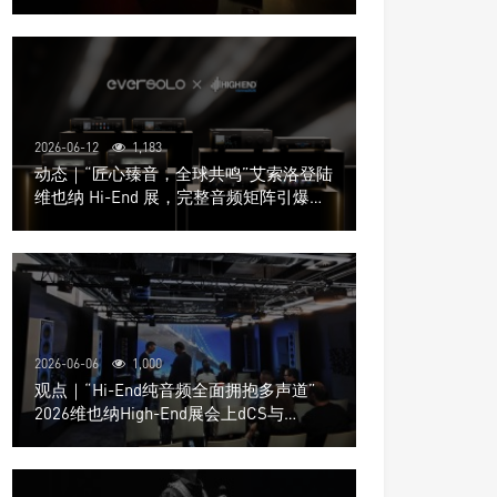
道极致影院
2026-06-12
1,183
动态｜“匠心臻音，全球共鸣”艾索洛登陆
维也纳 Hi-End 展，完整音频矩阵引爆关
注
2026-06-06
1,000
观点｜“Hi-End纯音频全面拥抱多声道”
2026维也纳High-End展会上dCS与
Trinnov Audio搭建多声道演示系统