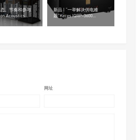
“动态、节奏和参与
新品 | “一举解决供电难
ton Acoustics
题”Keces IQRP-3600
 12音箱
Quantum 电源供应器
网址