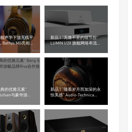
“旗舰声学下放无线平
新品 | “无微不至的细节控”
L Bathys MG亮相上
LUMIN U2X 旗舰网络串流转
 2025
盘
“经典的优雅元素”
新品 | “随着岁月而加深的永
 Olufsen与豪华游艇
恒美感” Audio-Technica
a合作推出联名喇叭!
ATH-AWKG Kurogaki木制外
壳耳机