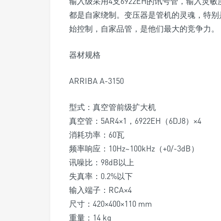
输入级采用4支6922EH的讯号管，输入灵敏
都是自家绕制。变压器是管机的灵魂，特别
始控制，自家品管，是他们最大的竞争力。
器材规格
ARRIBA A-3150
型式：真空管前级扩大机
真空管：5AR4×1，6922EH（6DJ8）×4
消耗功率：60瓦
频率响应：10Hz~100kHz（+0/-3dB）
讯噪比：98dB以上
失真率：0.2%以下
输入端子：RCA×4
尺寸：420×400×110 mm
重量：14 kg