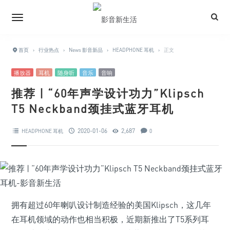
首页
›
行业热点
›
News 影音新品
›
HEADPHONE 耳机
›
正文
播放器
耳机
随身听
音乐
音响
推荐 | “60年声学设计功力”Klipsch
T5 Neckband颈挂式蓝牙耳机
2020-01-06
2,687
HEADPHONE 耳机
0
拥有超过60年喇叭设计制造经验的美国Klipsch，这几年
在耳机领域的动作也相当积极，近期新推出了T5系列耳