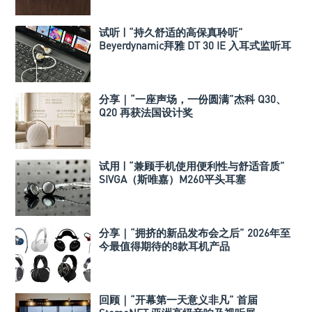
试听 | “持久舒适的高保真聆听”
Beyerdynamic拜雅 DT 30 IE 入耳式监听耳
机
分享｜“一座声场，一份圆满”杰科 Q30、
Q20 再获法国设计奖
试用 | “兼顾手机使用便利性与舒适音质”
SIVGA（斯唯嘉）M260平头耳塞
分享｜“拥挤的新品发布会之后” 2026年至
今最值得期待的8款耳机产品
回顾｜“开幕第一天意义非凡” 首届