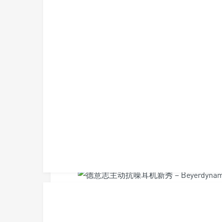
旅行用的主动抗噪（ANC）无线蓝牙耳机市场越
入战局，推出Lagoon应战，采用密闭式
的选项。
在本届2019 TAA音响大展中，Beyerdyn
机采用主动抗噪设计，利用反向讯号抵销外
设定多样化情境抗噪模式，譬如搭车、搭飞机
都可依照情境设定合适的抗噪效果。同时Byerdy
aptX Low Lantency与AAC，iOS与An
为了让Lagoon发挥最佳效能，并且因应各种情
MIY APP（APP Store与Google P