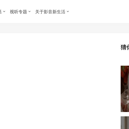
活
视听专题
关于影音新生活
猜
 耳机
›
正文
erdynamic Lagoon