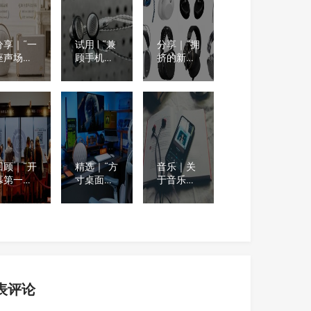
荐
看看门店
30 IE 入耳
在不在你
式监听耳
身边
机
分享｜“一
试用 | “兼
分享｜“拥
座声场，
顾手机使
挤的新品
一份圆
用便利性
发布会之
满”杰科
与舒适音
后” 2026
30、Q20
质”
年至今最
再获法国
SIVGA（斯
值得期待
设计奖
唯嘉）
的8款耳
M260平头
机产品
耳塞
回顾｜“开
精选｜“方
音乐｜关
幕第一天
寸桌面，
于音乐的
意义非凡”
声韵相
10个有趣
首届
伴”桌搭好
事实，既
tereoNET
物推荐｜
令人惊讶
亚洲高级
年轻人的
又很少被
音响及视
桌面，为
提及
听展
什么越来
越流行这
种音箱？
表评论