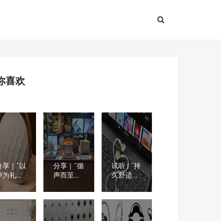
你喜欢
分享｜“以
分享｜“循
试听 | “持
声为礼，
声而至，
久舒适的
治愈日
就近试
高保真聆
常”千元预
听”杰科音
听”
算，氛围
响体验版
Beyerdynamic
感好物推
图扩容，
拜雅 DT