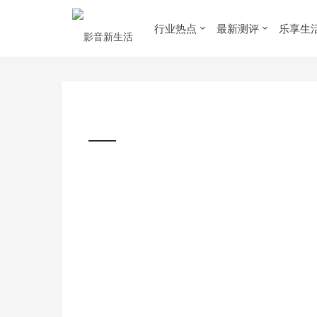
行业热点
最新测评
乐享生
首页
›
行业热点
›
News 影音新品
›
HEADPHONE
播放器
耳机
随身听
音乐
音响
德意志主动抗噪耳机新秀－Bey
HEADPHONE 耳机
2020-01-02
1,588
0