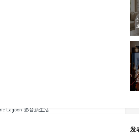
来越热，德国耳机知名品牌Beyerdynamic也加
耳罩设计，搭载主动抗噪功能，并且增加了个人化设定
Q
amic代理商世货展出了Lagoon耳罩式抗噪耳机，这款耳
界噪音，而其主动抗噪ANC功能还可任意微调，并可
与办公室这些情境，背景噪讯模式不同，Lagoon
namic强调，Lagoon搭载了最新的高通aptX、
droid双系统都支援，且维持Byerdynamic一贯的好声传统。
S
境提供最适合的抗噪效果，Beyerdynamic还提供
发
lay商店皆可下载），具备MOSAYC自动调整耳机个人化选项，让