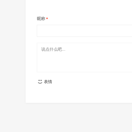
无线即将登场
昵称
*
表情