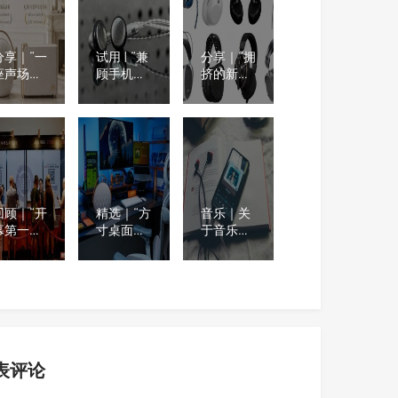
荐
看看门店
30 IE 入耳
在不在你
式监听耳
身边
机
分享｜“一
试用 | “兼
分享｜“拥
座声场，
顾手机使
挤的新品
一份圆
用便利性
发布会之
满”杰科
与舒适音
后” 2026
30、Q20
质”
年至今最
再获法国
SIVGA（斯
值得期待
设计奖
唯嘉）
的8款耳
M260平头
机产品
耳塞
回顾｜“开
精选｜“方
音乐｜关
幕第一天
寸桌面，
于音乐的
意义非凡”
声韵相
10个有趣
首届
伴”桌搭好
事实，既
tereoNET
物推荐｜
令人惊讶
亚洲高级
年轻人的
又很少被
音响及视
桌面，为
提及
听展
什么越来
越流行这
种音箱？
表评论