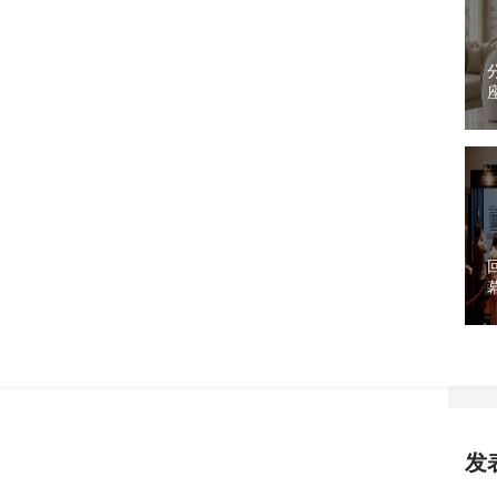
款真无线蓝牙耳机Ear Play，内部搭载Qualcomm高
rueWireless Stereo Plus）技术，标榜能够大
放装置间的音讯同步，降低影音延迟的问题，而且强
有高达10个小时的电池续航力，如果再配上充电盒使用，
Q
之久，万一耳机临时没电了，只要快充15分钟即可再撑2
响应20Hz~20kHz，外观采用午夜蓝（Midnight
单边耳机重量约4.1公克，强调长时间配戴依然轻松无
C、AAC与aptX编解码协定，内建麦克风具备CVC8.0通
iri、Google Assistant语音助理。另外，在
S
设计，可以控制音乐播放、语音通话、启动语音助理、调
发