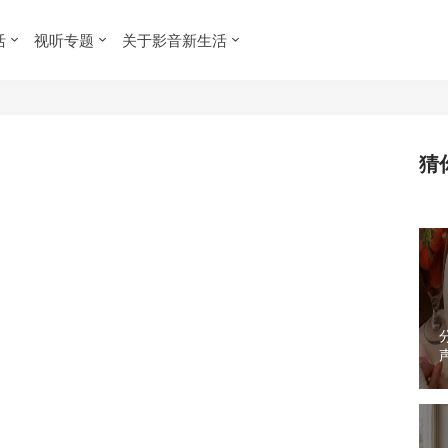
活
视听专题
关于影音新生活
猜
 耳机
›
正文
ar Play真无线耳机