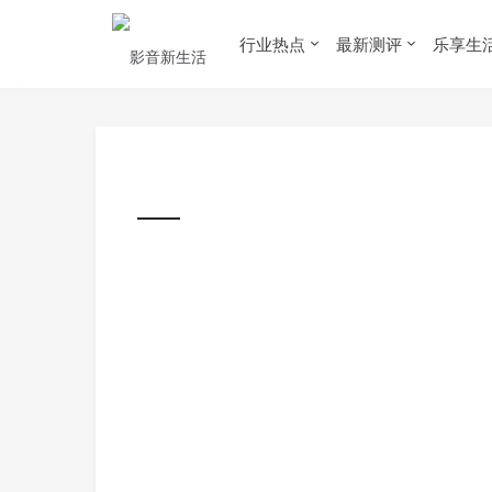
行业热点
最新测评
乐享生
首页
›
行业热点
›
News 影音新品
›
HEADPHONE
播放器
耳机
随身听
音乐
音响
10小时续航力－McGee E
HEADPHONE 耳机
2020-01-02
2,568
0