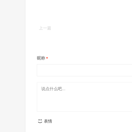
上一篇
SR家族入门款－Audio-Technica铁三角ATH-
CKR300BT颈挂蓝牙耳机
昵称
*
表情