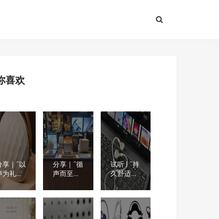
你喜欢
分享｜“以
分享｜“循
试听 | “持
声为礼，
声而至，
久舒适的
治愈日
就近试
高保真聆
常”千元预
听”杰科音
听”
算，氛围
响体验版
Beyerdynamic
感好物推
图扩容，
拜雅 DT