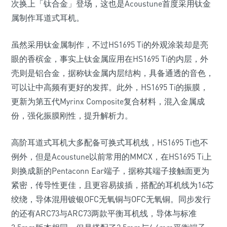
次换上「钛合金」登场，这也是Acoustune首度采用钛金
属制作耳道式耳机。
虽然采用钛金属制作，不过HS1695 Ti的外观涂装却是亮
眼的香槟金，事实上钛金属应用在HS1695 Ti的内层，外
壳则是铝合金，据称钛金属内层结构，具备通透的音色，
可以让中高频有更好的发挥。此外，HS1695 Ti的振膜，
更新为第五代Myrinx Composite复合材料，混入金属成
份，强化振膜刚性，提升解析力。
高阶耳道式耳机大多配备可换式耳机线，HS1695 Ti也不
例外，但是Acoustune以前常用的MMCX，在HS1695 Ti上
则换成新的Pentaconn Ear端子，据称其端子接触面更为
紧密，传导性更佳，且更容易拔插，搭配的耳机线为16芯
绞绕，导体混用镀银OFC无氧铜与OFC无氧铜。同步发行
的还有ARC73与ARC73两款平衡耳机线，导体与标准