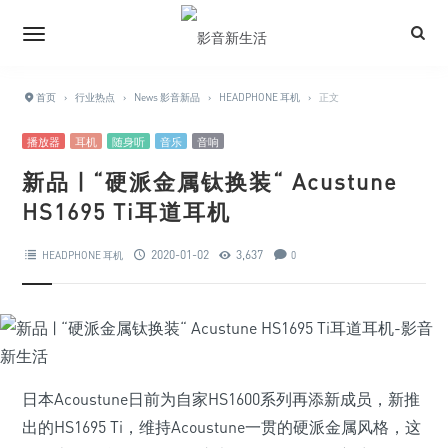
首页
›
行业热点
›
News 影音新品
›
HEADPHONE 耳机
›
正文
播放器
耳机
随身听
音乐
音响
新品 | “硬派金属钛换装“ Acustune
HS1695 Ti耳道耳机
2020-01-02
3,637
HEADPHONE 耳机
0
日本Acoustune日前为自家HS1600系列再添新成员，新推
出的HS1695 Ti，维持Acoustune一贯的硬派金属风格，这