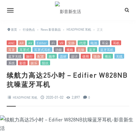
首页
›
行业热点
›
News 影音新品
›
HEADPHONE 耳机
›
正文
ANC
AR
AV
Edifier
iFi
VR
安静
代理
电池
耳朵
耳机
耳罩
耳罩式
耳罩式耳机
功能
规格
抗噪
蓝牙
蓝牙耳机
蓝牙无线
旅行
配置
频率
器材
设计
使用
随身
推出
无线
系统
影音
娱乐
阻抗
续航力高达25小时－Edifier W828NB
抗噪蓝牙耳机
2020-01-02
2,897
HEADPHONE 耳机
0