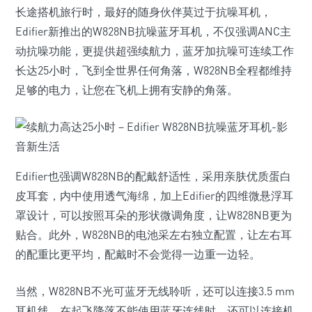
长途搭机旅行时，最好的随身伙伴莫过于抗噪耳机，
Edifier新推出的W828NB抗噪蓝牙耳机，不仅强调ANC主
动抗噪功能，更提供超强续航力，蓝牙加抗噪可连续工作
长达25小时，飞到全世界任何角落，W828NB全程都维持
足够的电力，让您在飞机上拥有安静的角落。
Edifier也强调W828NB的配戴舒适性，采用亲肤优质蛋白
皮耳套，内中使用透气海绵，加上Edifier的四维微悬浮耳
罩设计，可以按照耳朵的形状微调角度，让W828NB更为
贴合。此外，W828NB的电池采左右独立配置，让左右耳
的配重比更平均，配戴时不会觉得一边重一边轻。
当然，W828NB不光可蓝牙无线聆听，还可以连接3.5 mm
耳机线，在起飞降落不能使用蓝牙连线时，还可以连接机