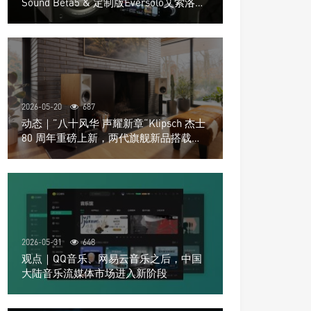
Sound Beta5 & 定制版Eversolo艾索洛
Play音响组合
2026-05-20
687
动态｜”八十风华 声耀新章“Klipsch 杰士
80 周年重磅上新，两代旗舰新品搭载硬
核配置音质再升级
2026-05-31
648
观点｜QQ音乐、网易云音乐之后，中国
大陆音乐流媒体市场进入新阶段