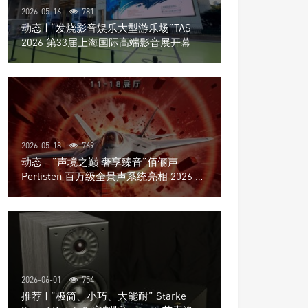
2026-05-16
781
动态 | “发烧影音娱乐大型游乐场”TAS
2026 第33届上海国际高端影音展开幕
2026-05-18
769
动态｜”声境之巅 奢享臻音”佰俪声
Perlisten 百万级全景声系统亮相 2026 北
京国际音响展
2026-06-01
754
推荐 | “极简、小巧、大能耐” Starke