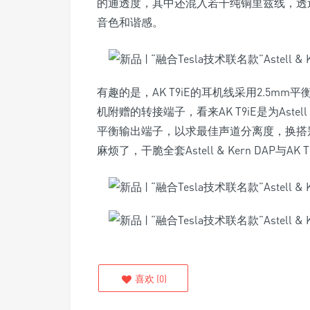
的通透度，其中还混入若干纯铜里兹线，透过
音色和谐感。
有趣的是，AK T9iE的耳机线采用2.5m
机附赠的转接端子，看来AK T9iE是为Astel
平衡输出端子，以求最佳声道分离度，换搭别
麻烦了，干脆全套Astell & Kern DAP
喜欢
(
0
)