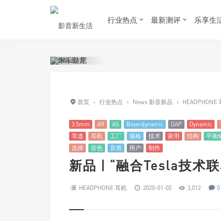
行业热点
最新测评
乐享生
首页
›
行业热点
›
News 影音新品
›
HEADPHONE
3.5mm
AR
AS
Beyerdynamic
DAP
Dynamic
耳道
耳机
工厂
规格
技术
家用
结构
平衡
选择
音色
音质
用户
制作
新品 | “融合Tesla技术联名款
HEADPHONE 耳机
2020-01-02
3,012
0