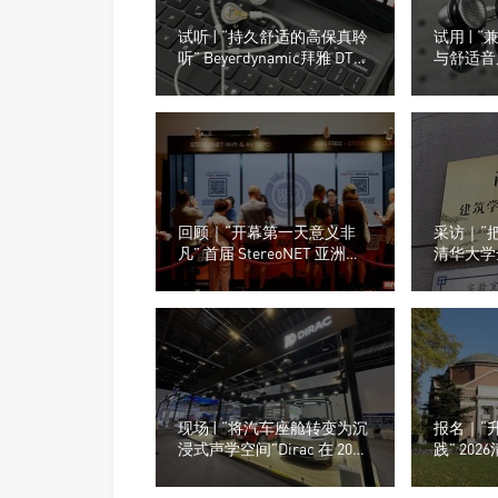
试听 | “持久舒适的高保真聆
试用 | 
听” Beyerdynamic拜雅 DT
与舒适音质
30 IE 入耳式监听耳机
嘉）M26
回顾｜“开幕第一天意义非
采访｜“
凡” 首届 StereoNET 亚洲高
清华大学
级音响及视听展
年进化之
声学实验
现场 | “将汽车座舱转变为沉
报名｜“
浸式声学空间”Dirac 在 2026
践” 20
北京车展发布 Dirac Spaces
原理与设
你的参与