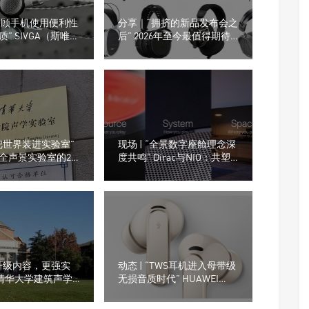
“兼顾手机使用便利性
分享｜“拥挤的新品发布会之
” SIVGA（斯唯
后” 2026年至今最值得期待
0平头耳塞
的8款耳机产品
把世界装进实验室”
现场 | “全景数字座舱理念深
全声景实验室的20
度共鸣” Dirac与NIO：共塑
路，冲击世界一流
全球座舱沉浸声体验的空间
室！
维度
升级内容，更强实
动态 | “TWS耳机进入母带级
26清华大学建筑声学
无损音质时代” HUAWEI
计培训课程，诚邀
FreeBuds Pro 5登场
！