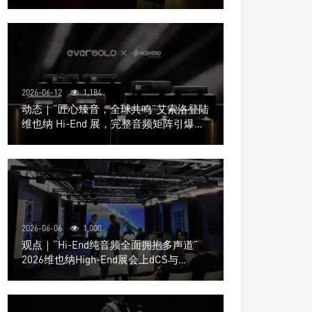
道极致影院
2026-06-12
1,184
动态｜“匠心臻音，全球共鸣”艾索洛登陆
维也纳 Hi-End 展，完整音频矩阵引爆关
注
2026-06-06
1,000
观点｜“Hi-End纯音频全面拥抱多声道”
2026维也纳High-End展会上dCS与
Trinnov Audio搭建多声道演示系统