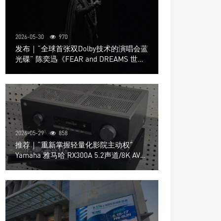
2026-05-30
970
发布｜“全球首张双Dolby技术的演唱会蓝
光碟” 陈奕迅《FEAR and DREAMS 世界
巡回演唱会》4K UHD BD新品发布会
2026-05-29
858
推荐｜“重新掌握轻量化影院主动权”
Yamaha 雅马哈 RX300A 5.2声道/8K AV放
大器