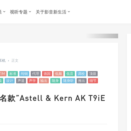
活
视听专题
关于影音新生活
 耳机
›
正文
TIM
标准
纯铜
代理
德国
低频
低音
调校
顶级
输
设计
声道
声学
输出
随身
随身听
推出
细节
”Astell & Kern AK T9iE