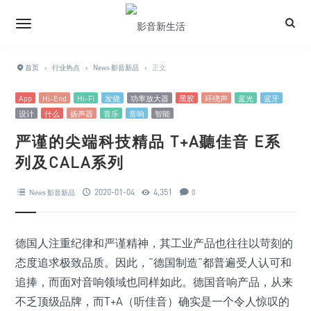
首页
›
行业热点
›
News 影音新品
›
正文
App
Hi-End
Hi-Fi
发烧
功率放大器
黑胶
环绕声
蓝光
蓝牙
设计
什么
扬声器
音乐
音响
智能
严谨的尖端科技精品 T+A聽佳音 E系
列及CALA系列
2020-01-04
4,351
News 影音新品
0
德国人注重纪律和严谨精神，其工业产品也往往以苛刻的
态度追求极致品质。因此，“德国制造”都普遍受人认可和
追捧，而面对音响领域也同样如此。德国音响产品，从来
不乏顶级品牌，而T+A（听佳音）确实是一个令人惊叹的