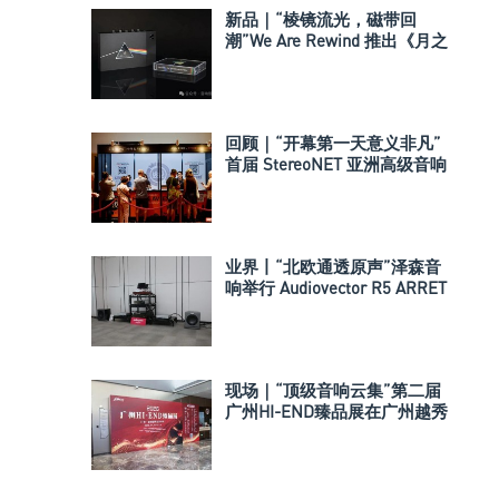
新品｜“棱镜流光，磁带回
潮”We Are Rewind 推出《月之
暗面》联名磁带随身听
回顾｜“开幕第一天意义非凡”
首届 StereoNET 亚洲高级音响
及视听展
业界丨“北欧通透原声”泽森音
响举行 Audiovector R5 ARRET
座地式音箱发布会
现场｜“顶级音响云集”第二届
广州HI-END臻品展在广州越秀
国际会议中心开幕