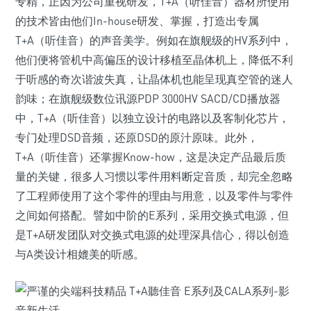
专精，正因为公司重视研发，T+A（听佳音）器材所使用
的技术皆由他们In-house研发、掌握，打造出专属
T+A（听佳音）的声音美学。例如在旗舰级的HV系列中，
他们便将管机中高偏压的设计移植至晶体机上，降低不利
于听感的奇次谐波失真，让晶体机也能呈现真空管的迷人
韵味；在旗舰级数位讯源PDP 3000HV SACD/CD播放器
中，T+A（听佳音）以独立设计的电路以及客制化芯片，
专门处理DSD音频，还原DSD的原汁原味。此外，
T+A（听佳音）还掌握Know-how，这是决定产品最后质
量的关键，很多人习惯以零件用料断定音质，却完全忽略
了工程师使用了这个零件的理由与用意，以及零件与零件
之间如何搭配。譬如中阶的E系列，采用交换式电源，但
是T+A研发团队对交换式电源的处理深具信心，得以创造
与A类设计相媲美的听感。