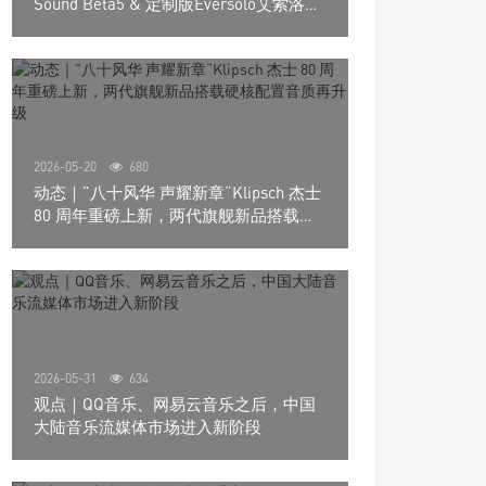
Sound Beta5 & 定制版Eversolo艾索洛
Play音响组合
2026-05-20
680
动态｜”八十风华 声耀新章“Klipsch 杰士
80 周年重磅上新，两代旗舰新品搭载硬
核配置音质再升级
2026-05-31
634
观点｜QQ音乐、网易云音乐之后，中国
大陆音乐流媒体市场进入新阶段