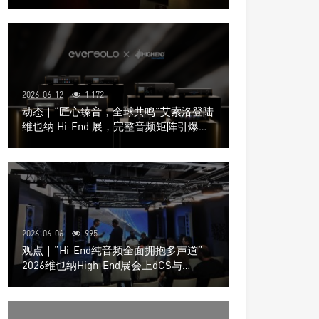
道极致影院
2026-06-12
1,172
动态｜“匠心臻音，全球共鸣”艾索洛登陆
维也纳 Hi-End 展，完整音频矩阵引爆关
注
2026-06-06
995
观点｜“Hi-End纯音频全面拥抱多声道”
2026维也纳High-End展会上dCS与
Trinnov Audio搭建多声道演示系统