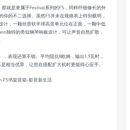
那就是隶属于Festival系列的FS，同样纤细修长的外
的你的不二选择。虽然FS并未在规格表上特别载明，
路设计，一颗丝质软半球高音单元位在正面，一颗中低
mann独特的类似钢琴响板设计，可让声音自然扩散，
。
3 dB），表现还算不错。平均阻抗8欧姆，输出1.9瓦时，
度算是相当优异，让您在搭配扩大机时更能得心应手。