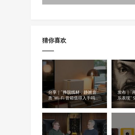
猜你喜欢
分享｜“挣脱线材，静辨音
发布｜“
质”Wi-Fi 音箱值得入手吗？
乐表现” S
小白选购干货汇总
全新的Oly