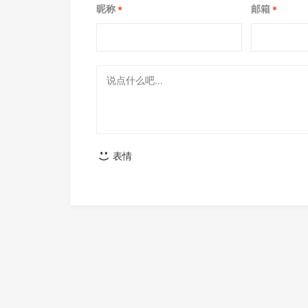
昵称
邮箱
*
*
表情