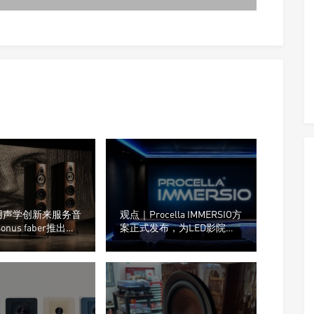
用声学创新来服务音
观点｜Procella IMMERSIO方
onus faber推出了
案正式发布，为LED影院重
mpica G3系列音箱
新设计声音系统