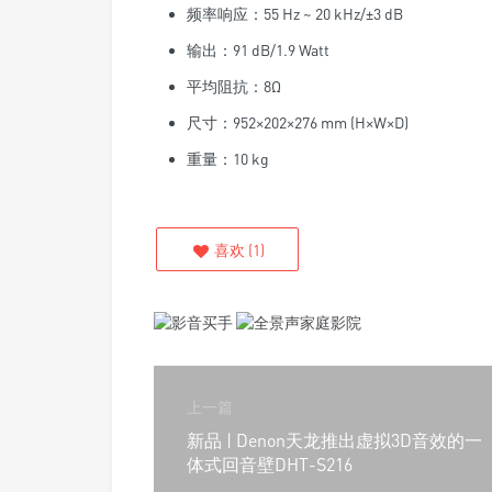
频率响应：55 Hz ~ 20 kHz/±3 dB
输出：91 dB/1.9 Watt
平均阻抗：8Ω
尺寸：952×202×276 mm (H×W×D)
重量：10 kg
喜欢
(
1
)
上一篇
新品 | Denon天龙推出虚拟3D音效的一
体式回音壁DHT-S216