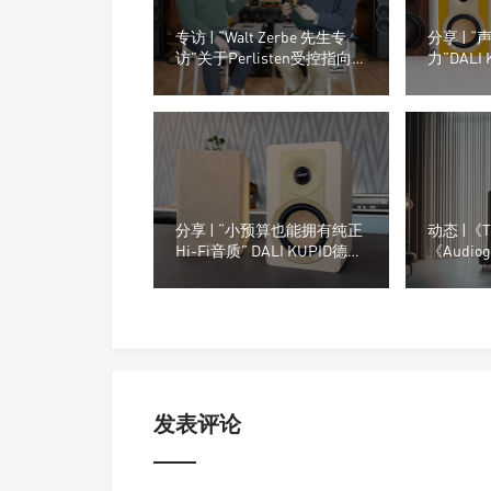
专访 | “Walt Zerbe 先生专
分享 | 
访”关于Perlisten受控指向
力”DALI
性、房间摆位与测量数据
《eCous
分享 | “小预算也能拥有纯正
动态 |《T
Hi-Fi音质” DALI KUPID德国
《Audi
杂志《lite-Magazin》评测
体2025
Perlist
发表评论