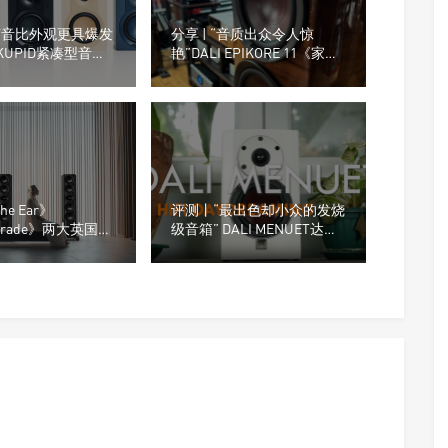
“声音比外观更具爆发
分享 | “音质出众令人惊
 KUPID紧凑型音箱
艳”DALI EPIKORE 11《家庭
tics》评测
影院高保真
（Hometheaterhifi）》测评
he Ear》
评测丨“最出色却小众的发烧
ograde》两大英国媒
级音箱” DALI MENUET达尼
年度最佳音箱
皇太子音箱
en S7t LE限量版