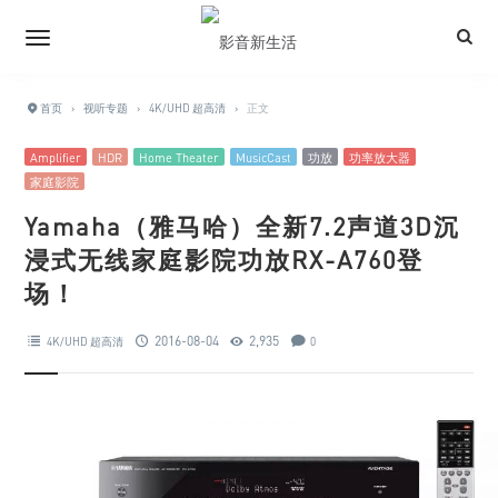
首页
›
视听专题
›
4K/UHD 超高清
›
正文
Amplifier
HDR
Home Theater
MusicCast
功放
功率放大器
家庭影院
Yamaha（雅马哈）全新7.2声道3D沉
浸式无线家庭影院功放RX-A760登
场！
2016-08-04
2,935
4K/UHD 超高清
0