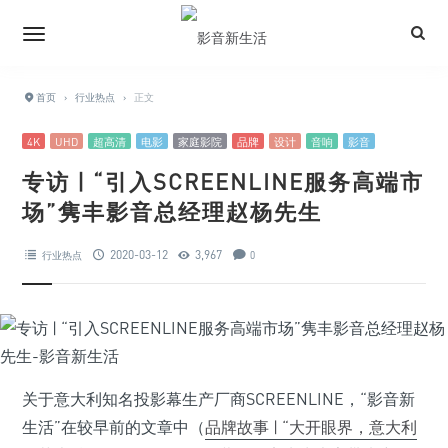
首页
›
行业热点
›
正文
4K
UHD
超高清
电影
家庭影院
品牌
设计
音响
影音
专访 | “引入SCREENLINE服务高端市
场”隽丰影音总经理赵杨先生
2020-03-12
3,967
行业热点
0
关于意大利知名投影幕生产厂商SCREENLINE，“影音新
生活”在较早前的文章中（
品牌故事 | “大开眼界，意大利