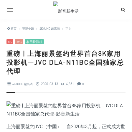
首页
›
视听专题
›
4K/UHD 超高清
›
正文
8K
JVC
家用投影机
重磅 | 上海丽景签约世界首台8K家用
投影机—JVC DLA-N11BC全国独家总
代理
2020-03-13
4,851
4K/UHD 超高清
0
上海丽景签约JVC（中国），自2020年3月起，正式成为世