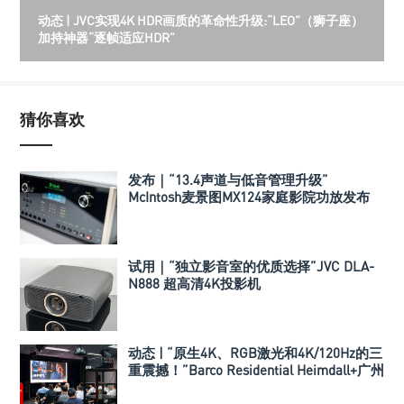
动态 | JVC实现4K HDR画质的革命性升级:“LEO”（狮子座）
加持神器“逐帧适应HDR”
猜你喜欢
发布｜“13.4声道与低音管理升级”
McIntosh麦景图MX124家庭影院功放发布
试用｜“独立影音室的优质选择”JVC DLA-
N888 超高清4K投影机
动态 | “原生4K、RGB激光和4K/120Hz的三
重震撼！”Barco Residential Heimdall+广州
品鉴会