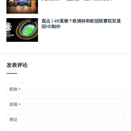
观点 | 4K退潮？欧洲杯和欧冠联赛双双退
回HD制作
发表评论
昵称
*
邮箱
*
网址