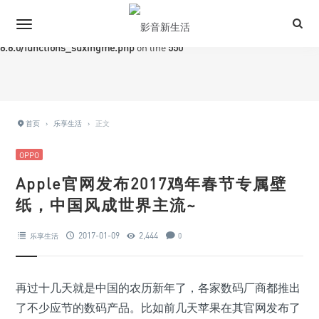
Warning
: Trying to access array offset on value of type bool in
/www/wwwroot/iavlife.com/wp-content/themes/Grace-
8.6.0/functions_suxingme.php
on line
550
首页
›
乐享生活
›
正文
OPPO
Apple官网发布2017鸡年春节专属壁
纸，中国风成世界主流~
2017-01-09
2,444
乐享生活
0
再过十几天就是中国的农历新年了，各家数码厂商都推出
了不少应节的数码产品。比如前几天苹果在其官网发布了