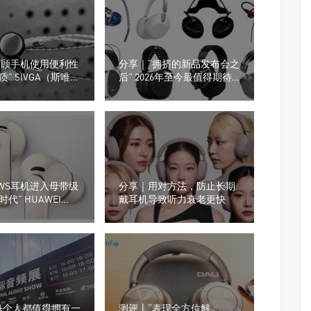
“兼顾手机使用便利性
分享｜“拥挤的新品发布会之
” SIVGA（斯唯
后” 2026年至今最值得期待
0平头耳塞
的8款耳机产品
“TWS耳机进入母带级
分享｜用对方法，防止长期
代” HUAWEI
戴耳机导致听力衰老更快
s Pro 5登场
每个人都值得拥有一
测评丨“表现全方位解