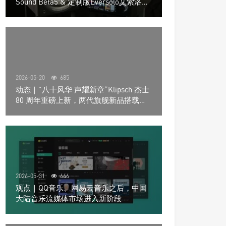
Sound Beta5 & 定制版Eversolo艾索洛
Play音响组合
2026-05-20
685
动态｜”八十风华 声耀新章“Klipsch 杰士
80 周年重磅上新，两代旗舰新品搭载硬
核配置音质再升级
2026-05-31
646
观点｜QQ音乐、网易云音乐之后，中国
大陆音乐流媒体市场进入新阶段