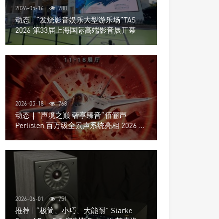
2026-05-16
780
动态 | “发烧影音娱乐大型游乐场”TAS
2026 第33届上海国际高端影音展开幕
2026-05-18
768
动态｜”声境之巅 奢享臻音”佰俪声
Perlisten 百万级全景声系统亮相 2026 北
京国际音响展
2026-06-01
751
推荐 | “极简、小巧、大能耐” Starke