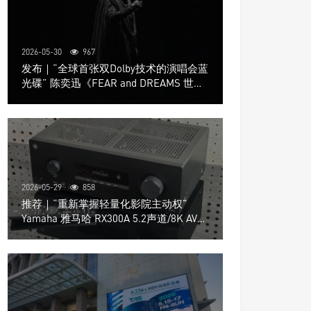
2026-05-30
967
发布｜“全球首张双Dolby技术的演唱会蓝
光碟” 陈奕迅《FEAR and DREAMS 世界
巡回演唱会》4K UHD BD新品发布会
2026-05-29
858
推荐｜“重新掌握轻量化影院主动权”
Yamaha 雅马哈 RX300A 5.2声道/8K AV放
大器