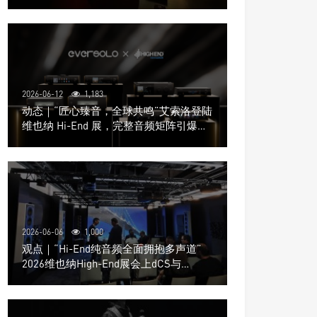
道极致影院
2026-06-12
1,183
动态｜“匠心臻音，全球共鸣”艾索洛登陆
维也纳 Hi-End 展，完整音频矩阵引爆关
注
2026-06-06
1,000
观点｜“Hi-End纯音频全面拥抱多声道”
2026维也纳High-End展会上dCS与
Trinnov Audio搭建多声道演示系统