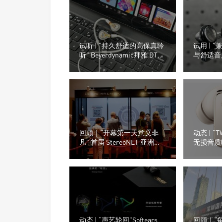
试听 | “持久舒适的高保真聆
试用 | 
听” Beyerdynamic拜雅 DT
与舒适音质
30 IE 入耳式监听耳机
嘉）M26
回顾｜“开幕第一天意义非
动态 | 
凡” 首届 StereoNET 亚洲高
无损音质时
级音响及视听展
FreeBud
动态 | “声艺轮回”Softears
回顾｜“