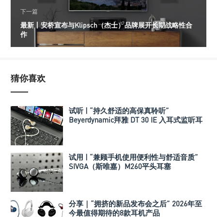
下一篇
最新丨安桥宣布与Klipsch（杰士）品牌展开长期战略性合
作
猜你喜欢
试听 | “持久舒适的高保真聆听”
Beyerdynamic拜雅 DT 30 IE 入耳式监听耳
机
试用 | “兼顾手机使用便利性与舒适音质”
SIVGA（斯唯嘉）M260平头耳塞
分享｜“拥挤的新品发布会之后” 2026年至
今最值得期待的8款耳机产品