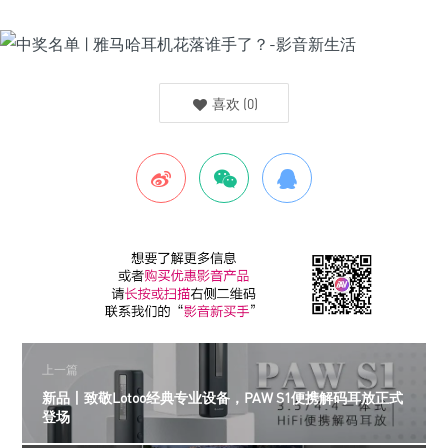
喜欢
(
0
)
上一篇
新品丨致敬Lotoo经典专业设备，PAW S1便携解码耳放正式
登场