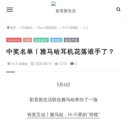
首页
›
行业热点
›
News 影音新品
›
Hi-Fi 高保真
›
正文
YAMAHA
耳机
家庭影院
雅马哈
影音产品
中奖名单 | 雅马哈耳机花落谁手了？
2020-05-11
2,131
Hi-Fi 高保真
0
5月6日
影音新生活联合雅马哈举办了一场
有奖互动丨雅马哈，Hi-Fi界的“劳模”