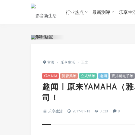
行业热点
最新测评
乐享生
首页
›
乐享生活
›
正文
YAMAHA
簧管风琴
立式钢琴
趣闻
双排键电子琴
趣闻 | 原来YAMAHA
司！
乐享生活
2017-01-13
3,523
0