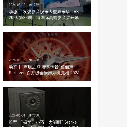
2026-05-16
779
动态 | “发烧影音娱乐大型游乐场”TAS
2026 第33届上海国际高端影音展开幕
2026-05-18
768
动态｜”声境之巅 奢享臻音”佰俪声
Perlisten 百万级全景声系统亮相 2026 北
京国际音响展
2026-06-01
750
推荐 | “极简、小巧、大能耐” Starke