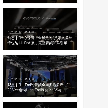
道极致影院
2026-06-12
1,183
动态｜“匠心臻音，全球共鸣”艾索洛登陆
维也纳 Hi-End 展，完整音频矩阵引爆关
注
2026-06-06
1,000
观点｜“Hi-End纯音频全面拥抱多声道”
2026维也纳High-End展会上dCS与
Trinnov Audio搭建多声道演示系统