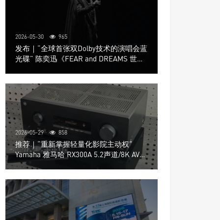
2026-05-30
965
发布｜“全球首张双Dolby技术的演唱会蓝
光碟” 陈奕迅《FEAR and DREAMS 世界
巡回演唱会》4K UHD BD新品发布会
2026-05-29
858
推荐｜“重新掌握轻量化影院主动权”
Yamaha 雅马哈 RX300A 5.2声道/8K AV放
大器