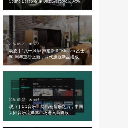
Sound Beta5 & 定制版Eversolo艾索洛
Play音响组合
2026-05-20
685
动态｜”八十风华 声耀新章“Klipsch 杰士
80 周年重磅上新，两代旗舰新品搭载硬
核配置音质再升级
2026-05-31
646
观点｜QQ音乐、网易云音乐之后，中国
大陆音乐流媒体市场进入新阶段