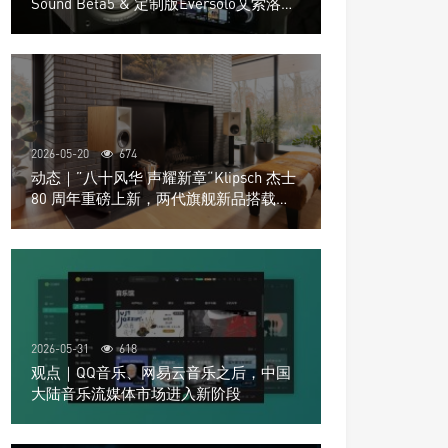
Sound Beta5 & 定制版Eversolo艾索洛
Play音响组合
2026-05-20
674
动态｜”八十风华 声耀新章“Klipsch 杰士
80 周年重磅上新，两代旗舰新品搭载硬
核配置音质再升级
2026-05-31
618
观点｜QQ音乐、网易云音乐之后，中国
大陆音乐流媒体市场进入新阶段