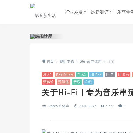
行业热点
最新测评
乐享生
首页
›
视听专题
›
Stereo 立体声
›
正文
ALAC
Bob Stuart
FLAC
Hi-End
Hi-Fi
Hi-Res
流传输
流媒体
音乐
在线
关于Hi-Fi | 专为音
Stereo 立体声
2020-06-25
5,572
0