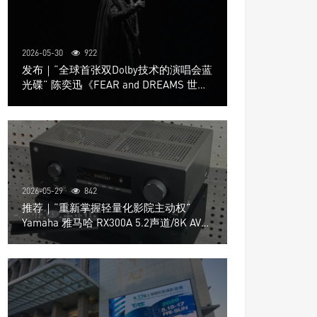
2026-05-30
922
发布｜“全球首张双Dolby技术的演唱会蓝
光碟” 陈奕迅《FEAR and DREAMS 世界
巡回演唱会》4K UHD BD新品发布会
2026-05-29
842
推荐｜“重新掌握轻量化影院主动权”
Yamaha 雅马哈 RX300A 5.2声道/8K AV放
大器