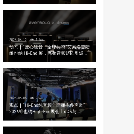
道极致影院
2026-06-12
1,164
动态｜“匠心臻音，全球共鸣”艾索洛登陆
维也纳 Hi-End 展，完整音频矩阵引爆关
注
2026-06-06
986
观点｜“Hi-End纯音频全面拥抱多声道”
2026维也纳High-End展会上dCS与
Trinnov Audio搭建多声道演示系统