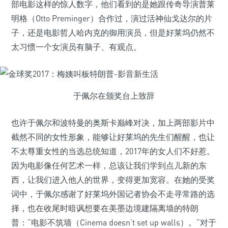
部电影这样的惊人数字，他们看到的是她跟传奇导演普莱
明格（Otto Preminger）合作过，演过活神仙戈达尔的片
子，还是电影哲人哈内克的御用演员，但是好莱坞仍然不
太习惯一个女演员有脑子、有观点。
于佩尔在颁奖台上致辞
也许于佩尔和波特曼的奥斯卡巅峰对决，加上两部影片中
截然不同的女性形象，能够让好莱坞的先生们醒醒，也让
不太尊重女性的当选总统知道，2017年的女人们不好惹。
因为电影像任何艺术一样，总该让我们学到点儿新的东
西，让我们进入他人的世界，变得更加宽容。在她的受奖
词中，于佩尔感谢了好莱坞外国记者协会不走寻常路的选
择，也在收尾时暗讽想要在美墨边境建隔离墙的特朗
普：“电影不筑墙（Cinema doesn’t set up walls）。”对于