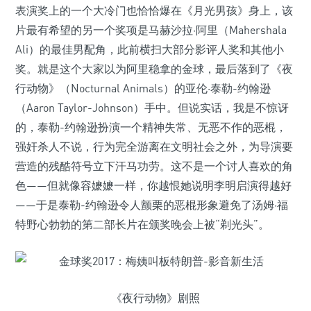
表演奖上的一个大冷门也恰恰爆在《月光男孩》身上，该
片最有希望的另一个奖项是马赫沙拉·阿里（Mahershala
Ali）的最佳男配角，此前横扫大部分影评人奖和其他小
奖。就是这个大家以为阿里稳拿的金球，最后落到了《夜
行动物》（Nocturnal Animals）的亚伦·泰勒-约翰逊
（Aaron Taylor-Johnson）手中。但说实话，我是不惊讶
的，泰勒-约翰逊扮演一个精神失常、无恶不作的恶棍，
强奸杀人不说，行为完全游离在文明社会之外，为导演要
营造的残酷符号立下汗马功劳。这不是一个讨人喜欢的角
色——但就像容嬷嬷一样，你越恨她说明李明启演得越好
——于是泰勒-约翰逊令人颤栗的恶棍形象避免了汤姆·福
特野心勃勃的第二部长片在颁奖晚会上被“剃光头”。
《夜行动物》剧照