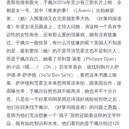
查斯坦很有眼光，于佩尔2016年至少有三部长片上映，全
都是女一号。其中《将来的事》（L’Avenir）在柏林获
奖，《她》入围戛纳又在北美颁奖季大热。《好莱坞报道
者》年度女演员圆桌上，主持人问她，演这样一个具有争
议性的女性角色，还有那么重的强暴戏，她有没有犹豫
过。于佩尔一脸惊异，有什么可犹豫的呢？美国人不知道
的是，最初要拍《她》的不是导演范霍文也不是制片人，
而是于佩尔自己。她看了菲利普·迪姜（Philippe Djian）
的小说《哦……》（Oh…）后非常喜欢，就找到制片人萨
伊德·本·萨伊德（Sa?d Ben Sa?d），要把这本书搬上银
幕。萨伊德和范霍文本来想用英语来拍，跟美国合作，提
高曝光率，于佩尔自然也就不能再演，她也并不十分介
意。只是在一干好莱坞明星因忌讳强奸戏纷纷拒绝之后，
他们在回来找于佩尔。《好莱坞报道者》的问题之愚蠢，
是因为他们无法想象一个“戏子”居然还能看这样的文学作
品，能有如此智识和水准。他们看到的是于佩尔拍过120