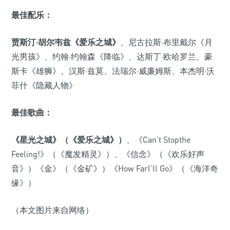
最佳配乐：
贾斯汀·胡尔韦兹《爱乐之城》
、尼古拉斯·布里戴尔《月
光男孩》、约翰·约翰森《降临》、达斯丁·欧哈罗兰、豪
斯卡《雄狮》、汉斯·兹莫、法瑞尔·威廉姆斯、本杰明·沃
菲什《隐藏人物》
最佳歌曲：
《星光之城》（《爱乐之城》）
、《Can’t Stopthe
Feeling!》（《魔发精灵》）、《信念》（《欢乐好声
音》）《金》（《金矿》）《How FarI’ll Go》（《海洋奇
缘》）
（本文图片来自网络）