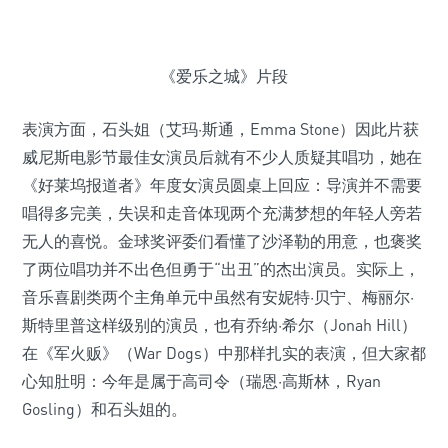
《爱乐之城》片段
表演方面，石头姐（艾玛·斯通，Emma Stone）因此片获
威尼斯电影节最佳女演员后就有不少人质疑其唱功，她在
《好莱坞报道者》年度女演员圆桌上回应：导演并不需要
唱得多完美，失误和走音体现两个充满梦想的年轻人旁若
无人的喜悦。金球奖评委们看懂了沙泽勒的用意，也褒奖
了两位唱功并不出色但勇于“出丑”的杰出演员。实际上，
音乐喜剧类两个主角单元中虽然有安妮特·贝宁、梅丽尔·
斯特里普这样级别的演员，也有乔纳·希尔（Jonah Hill）
在《军火贩》（War Dogs）中那样扎实的表演，但大家都
心知肚明：今年是属于高司令（瑞恩·高斯林，Ryan
Gosling）和石头姐的。