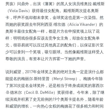
男孩》问鼎外，出演《藩篱》的黑人女演员维奥拉·戴维斯
（Viola Davis）获得最佳女配角。戴维斯两次提名奥斯
卡，呼声不低却都未拿奖，金球奖这也是第一次染指。然
而她的获奖跟去年阿利西亚·维坎德（Alicia Vikander）的
奥斯卡最佳女配角一样，都是片方在申报奖项上玩了花
样：明明戏份很多应该去竞争女主角，却放在女配角单
元，很容易就可以压过其他真正的配角们，以保证影片至
少可以拿到一个奖项，吸引眼球。当然像戴维斯这样受人
尊敬的演员，有资本让片方挥霍一下她的声誉。
说到威望，2017年金球奖之夜的绝对主角一定是演什么都
能提名的梅丽尔·斯特里普（Meryl Streep）。梅姨今年除
了第30次提名金球奖外，还是相当于终身成就奖的塞西尔
·B·德米尔（Cecil B. DeMille）奖获得者。今年来，除了继
续演戏并积累了史无前例的19个奥斯卡提名外，随着年龄
和威望的增长，一向热心女权的梅姨花了很多精力和时间