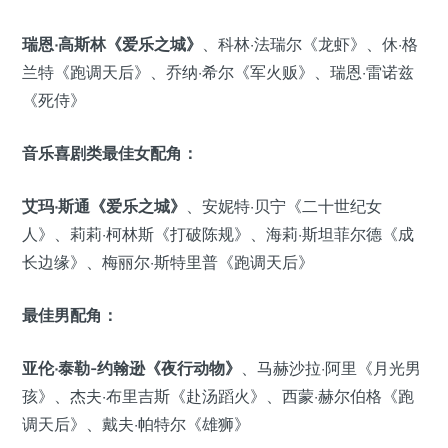
瑞恩·高斯林《爱乐之城》
、科林·法瑞尔《龙虾》、休·格
兰特《跑调天后》、乔纳·希尔《军火贩》、瑞恩·雷诺兹
《死侍》
音乐喜剧类最佳女配角：
艾玛·斯通《爱乐之城》
、安妮特·贝宁《二十世纪女
人》、莉莉·柯林斯《打破陈规》、海莉·斯坦菲尔德《成
长边缘》、梅丽尔·斯特里普《跑调天后》
最佳男配角：
亚伦·泰勒-约翰逊《夜行动物》
、马赫沙拉·阿里《月光男
孩》、杰夫·布里吉斯《赴汤蹈火》、西蒙·赫尔伯格《跑
调天后》、戴夫·帕特尔《雄狮》