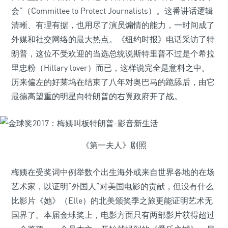
会”（Committee to Protect Journalists）。这番讲话逻辑
清晰、有理有据，也用尽了演员煽情的能力，一时间成了
外媒和社交网络的最大热点。《纽约时报》电话采访了特
朗普，这位不受欢迎的当选总统说斯特里普不过是个希拉
里忠粉（Hillary lover）而已，这样说完全是意料之中。
历来偏左的好莱坞在结束了八年对奥巴马的跪舔后，由它
最德高望重的明星向特朗普的右翼政府开了战。
《第一夫人》剧照
梅姨在受奖词中例举数个出生海外或来自世界各地的在场
艺术家，以证明“外国人”对美国电影的贡献，但没有什么
比影片《她》（Elle）的北美颁奖季之旅更能证明艺术无
国界了。本届金球奖上，电影方面只有两部影片获得超过