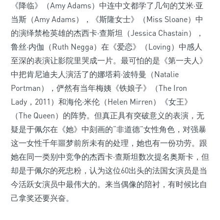
《降临》（Amy Adams）中连中文都学了几句的艾米·亚
当斯（Amy Adams），《斯隆女士》（Miss Sloane）中
的演绎禁枪英雄的杰西卡·查斯坦（Jessica Chastain），
鲁丝·内伽（Ruth Negga）在《爱恋》（Loving）中感人
至深的表演让影院里哭成一片。最可怕的是《第一夫人》
中把肯尼迪夫人演活了的娜塔莉·波特曼（Natalie
Portman），俨然有当年梅姨《铁娘子》（The Iron
Lady，2011）和海伦·米伦（Helen Mirren）《女王》
（The Queen）的阵势。但真正具有突破意义的表演，无
疑是于佩尔在《她》中刻画的“非道德”女性角色，对强暴
这一女性千年噩梦前所未有的处理，她也有一份功劳。跟
她在同一类别中竞争的杰西卡·查斯坦数次提名奥斯卡，但
却是于佩尔的死忠粉，认为这位60出头的法国女演员是当
今活跃女演员中最伟大的。来当偶像的陪衬，有时候比自
己拿奖还要兴奋。