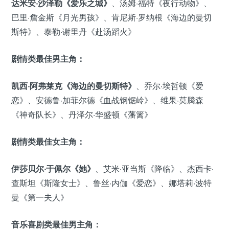
达米安·沙泽勒《爱乐之城》
、汤姆·福特《夜行动物》、
巴里·詹金斯《月光男孩》、肯尼斯·罗纳根《海边的曼切
斯特》、泰勒·谢里丹《赴汤蹈火》
剧情类最佳男主角：
凯西·阿弗莱克《海边的曼切斯特》
、乔尔·埃哲顿《爱
恋》、安德鲁·加菲尔德《血战钢锯岭》、维果·莫腾森
《神奇队长》、丹泽尔·华盛顿《藩篱》
剧情类最佳女主角：
伊莎贝尔·于佩尔《她》
、艾米·亚当斯《降临》、杰西卡·
查斯坦《斯隆女士》、鲁丝·内伽《爱恋》、娜塔莉·波特
曼《第一夫人》
音乐喜剧类最佳男主角：