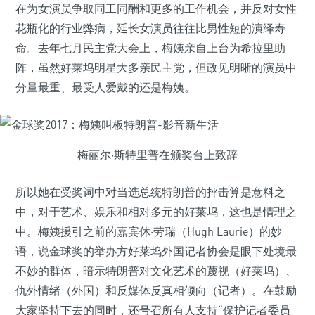
在为女演员争取同工同酬和更多的工作机会，并反对女性
花瓶化的行业弊病，延长女演员往往比男性短的演绎寿
命。去年七月民主党大会上，梅姨亲自上台为希拉里助
阵，虽然好莱坞明星大多亲民主党，但政见明晰的演员中
分量最重、最受人爱戴的还是梅姨。
梅丽尔·斯特里普在颁奖台上致辞
所以她在受奖词中对当选总统特朗普的抨击算是意料之
中，对于艺术、娱乐和相对多元的好莱坞，这也是情理之
中。梅姨援引之前的嘉宾休·劳瑞（Hugh Laurie）的妙
语，说金球奖的举办方好莱坞外国记者协会是眼下处境最
不妙的群体，暗示特朗普对文化艺术的蔑视（好莱坞）、
仇外情绪（外国）和反媒体反真相倾向（记者）。在鼓励
大家坚持下去的同时，还号召所有人支持“保护记者委员