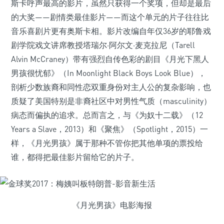
斯卡呼声最高的影片，虽然只获得一个奖项，但却是最后
的大奖——剧情类最佳影片——而这个单元的片子往往比
音乐喜剧片更有奥斯卡相。影片改编自年仅36岁的耶鲁戏
剧学院戏文讲席教授塔瑞尔·阿尔文·麦克拉尼（Tarell
Alvin McCraney）带有强烈自传色彩的剧目《月光下黑人
男孩很忧郁》（In Moonlight Black Boys Look Blue），
剖析少数族裔和同性恋双重身份对主人公的复杂影响，也
质疑了美国特别是非裔社区中对男性气质（masculinity）
病态而偏执的追求。总而言之，与《为奴十二载》（12
Years a Slave，2013）和《聚焦》（Spotlight，2015）一
样，《月光男孩》属于那种不管你把其他单项的票投给
谁，都得把最佳影片留给它的片子。
《月光男孩》电影海报