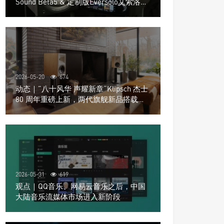
Sound Beta5 & 定制版Eversolo艾索洛
Play音响组合
2026-05-20
674
动态｜”八十风华 声耀新章“Klipsch 杰士
80 周年重磅上新，两代旗舰新品搭载硬
核配置音质再升级
2026-05-31
619
观点｜QQ音乐、网易云音乐之后，中国
大陆音乐流媒体市场进入新阶段