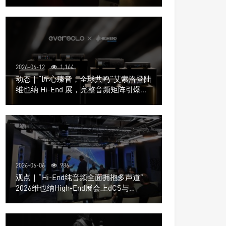
道极致影院
2026-06-12
1,164
动态｜“匠心臻音，全球共鸣”艾索洛登陆
维也纳 Hi-End 展，完整音频矩阵引爆关
注
2026-06-06
986
观点｜“Hi-End纯音频全面拥抱多声道”
2026维也纳High-End展会上dCS与
Trinnov Audio搭建多声道演示系统