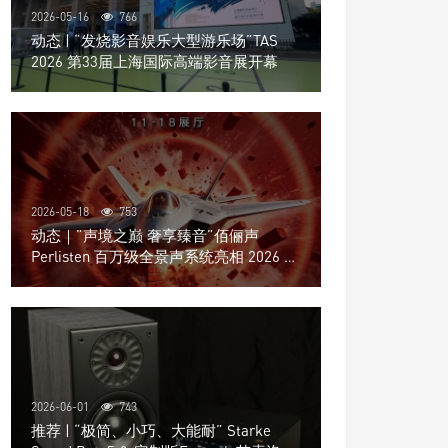
2026-05-16
766
动态 | “发烧影音娱乐大型游乐场”TAS
2026 第33届上海国际高端影音展开幕
2026-05-18
753
动态｜”声境之巅 奢享臻音”佰俪声
Perlisten 百万级全景声系统亮相 2026 北
京国际音响展
2026-06-01
743
推荐 | “极简、小巧、大能耐” Starke