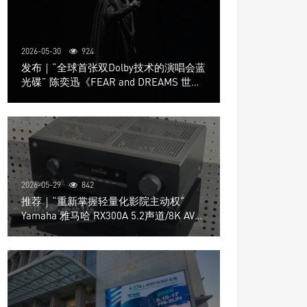
2026-05-30
924
发布｜“全球首张双Dolby技术的演唱会蓝
光碟” 陈奕迅《FEAR and DREAMS 世界
巡回演唱会》4K UHD BD新品发布会
2026-05-29
842
推荐｜“重新掌握轻量化影院主动权”
Yamaha 雅马哈 RX300A 5.2声道/8K AV放
大器