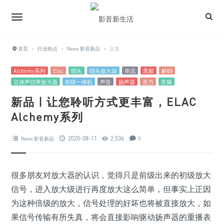
首页
›
行业热点
›
News 影音新品
›
正文
Alchemy系列
Elac
唱头
唱头放大器
串流
黑胶
解码
立体声功率放大器
前级一体机
声音
扬声器
意力
音频
新品 | 让您聆听方式更丰富，ELAC
Alchemy系列
2020-08-11
2,536
News 影音新品
0
很多朋友对放大器的认识，觉得只是前级出来的初级放大
信号，进入放大级进行再度放大这么简单，但事实上正因
为这种倍级的放大，信号处理的好坏也将被直接放大，如
果信号传输有所失真，将会直接影响驱动扬声器的重播表