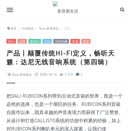
首页
›
行业热点
›
News 影音新品
›
正文
DALI
达尼
落地式
无线
无线音频
音箱
音响
产品丨颠覆传统HI-FI定义，畅听天
籁：达尼无线音响系统（第四辑）
2020-10-14
1,913
News 影音新品
0
把DALI RUBICON系列带到主动式音箱的世界，既是一个
必然的选择，也是一个艰巨的任务。RUBICON系列音箱
自面市以来，因其卓越的声音表现力而获得了广泛赞誉。
从设计和打造CALLISTO系统的功放中积累的经验，加上
对RUBICON系列喇叭单元的深入探索，让我们使