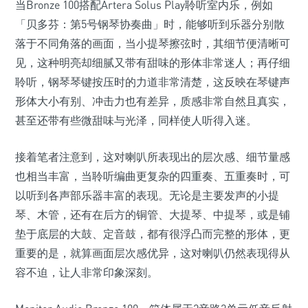
当Bronze 100搭配Artera Solus Play聆听室内乐，例如
「贝多芬：第5号钢琴协奏曲」时，能够听到乐器分别散
落于不同角落的画面，当小提琴擦弦时，其细节便清晰可
见，这种明亮却细腻又带有甜味的形体非常迷人；再仔细
聆听，钢琴琴键按压时的力道非常清楚，这反映在琴键声
形体大小有别、冲击力也有差异，质感非常自然且真实，
甚至还带有些微甜味与光泽，同样使人听得入迷。
接着笔者注意到，这对喇叭所表现出的层次感、细节量感
也相当丰富，当聆听编曲更复杂的四重奏、五重奏时，可
以听到各声部乐器丰富的表现。无论是主要发声的小提
琴、木管，还有在后方的铜管、大提琴、中提琴，或是铺
垫于底层的大鼓、定音鼓，都有很浮凸而完整的形体，更
重要的是，就算画面层次感优异，这对喇叭仍然表现得从
容不迫，让人非常印象深刻。