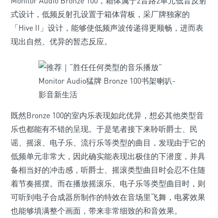
Monitor Audio Bronze 100，箱体属于2音路2单元低音反射
式设计，低频反射孔设置于箱体背板，采厂牌独家的
「Hive II」设计，能够使低频声波传递得更顺畅，进而表
现出自然、优异的暂态反应。
既然Bronze 100的室内乐表现如此优异，想必其他类型音
乐也都能有不错的呈现。于是笔者接下来聆听爵士、民
谣、摇滚、电子乐、流行乐等类型的曲目，发现由于它的
低频单元非常大，因此确实能表现出极佳的下潜度，并具
备相当好的冲击感，听爵士、摇滚类型曲目时会忍不住随
着节奏摇摆。而在播放摇滚乐、电子乐等类型曲目时，则
可听到电子合成器所制作的特效在音场里飞舞，电雾效果
也能够填满整个画面，带来非常细致的和音效果。