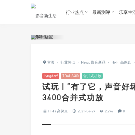
行业热点
最新测评
乐享生
首页
›
行业热点
›
News 影音新品
›
Hi-Fi 高保真
›
Lyngdorf
TDAI-3400
合并式功放
试玩 | “有了它，声音好坏由
3400合并式功放
Hi-Fi 高保真
2021-04-27
2,296
0