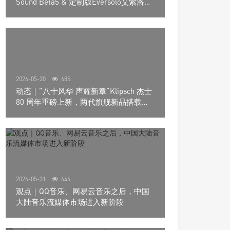
Sound Beta5 & 定制版Eversolo艾索洛
Play音响组合
2026-05-20
685
动态｜”八十风华 声耀新章“Klipsch 杰士
80 周年重磅上新，两代旗舰新品搭载硬
核配置音质再升级
2026-05-31
646
观点｜QQ音乐、网易云音乐之后，中国
大陆音乐流媒体市场进入新阶段