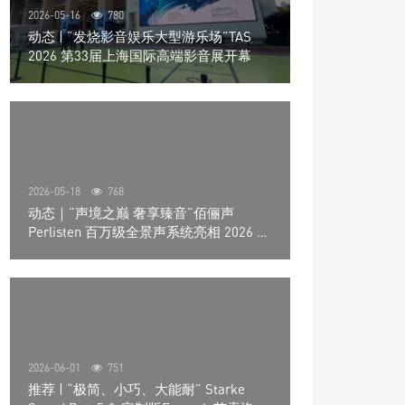
2026-05-16
780
动态 | “发烧影音娱乐大型游乐场”TAS
2026 第33届上海国际高端影音展开幕
2026-05-18
768
动态｜”声境之巅 奢享臻音”佰俪声
Perlisten 百万级全景声系统亮相 2026 北
京国际音响展
2026-06-01
751
推荐 | “极简、小巧、大能耐” Starke