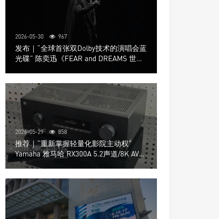
2026-05-30
967
发布｜“全球首张双Dolby技术的演唱会蓝
光碟” 陈奕迅《FEAR and DREAMS 世界
巡回演唱会》4K UHD BD新品发布会
2026-05-29
858
推荐｜“重新掌握轻量化影院主动权”
Yamaha 雅马哈 RX300A 5.2声道/8K AV放
大器