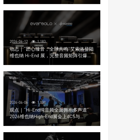
道极致影院
2026-06-12
1,183
动态｜“匠心臻音，全球共鸣”艾索洛登陆
维也纳 Hi-End 展，完整音频矩阵引爆关
注
2026-06-06
1,000
观点｜“Hi-End纯音频全面拥抱多声道”
2026维也纳High-End展会上dCS与
Trinnov Audio搭建多声道演示系统